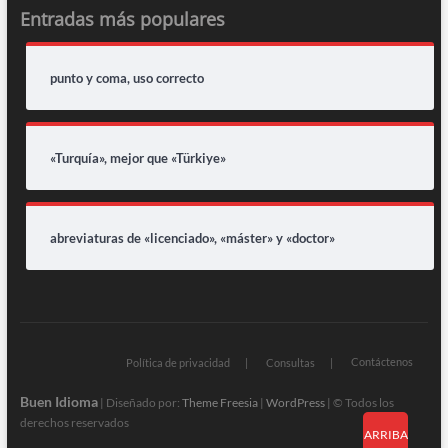
Entradas más populares
punto y coma, uso correcto
«Turquía», mejor que «Türkiye»
abreviaturas de «licenciado», «máster» y «doctor»
Contáctenos
Política de privacidad
Consultas
Buen Idioma
| Diseñado por:
Theme Freesia
|
WordPress
| © Todos los
derechos reservados
ARRIBA