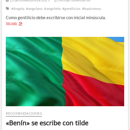
13 de noviembre de 2025
No hay comentarios
#Angola
#angolano
#angoleño
#gentilicios
#topónimos
Como gentilicio debe escribirse con inicial minúscula.
«angolano»,
Ver más
mejor
que
«angoleño»
RECOMENDACIONES
«Benín» se escribe con tilde