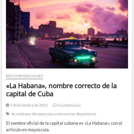
la
capital
de
China
RECOMENDACIONES
«La Habana», nombre correcto de la
capital de Cuba
7 de diciembre de 2025
4 comentarios
#La Habana
#mayúsculas y minúsculas
#topónimos
El nombre oficial de la capital cubana es «La Habana», con el
artículo en mayúscula.