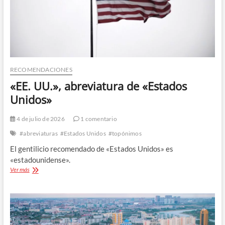
RECOMENDACIONES
«EE. UU.», abreviatura de «Estados
Unidos»
4 de julio de 2026
1 comentario
#abreviaturas
#Estados Unidos
#topónimos
El gentilicio recomendado de «Estados Unidos» es
«estadounidense».
«EE.
Ver más
UU.»,
abreviatura
de
«Estados
Unidos»