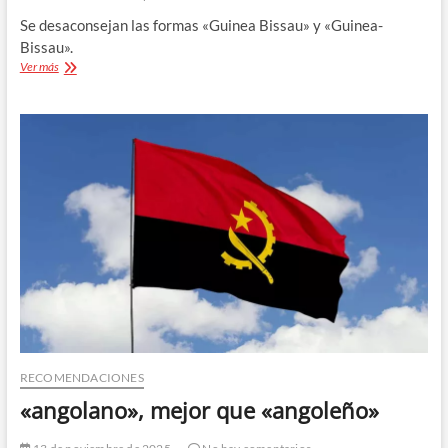
Se desaconsejan las formas «Guinea Bissau» y «Guinea-
Bissau».
«Guinea-
Ver más
Bisáu»,
escritura
recomendada
RECOMENDACIONES
«angolano», mejor que «angoleño»