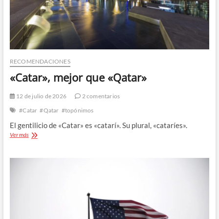
RECOMENDACIONES
«Catar», mejor que «Qatar»
12 de julio de 2026
2 comentarios
#Catar
#Qatar
#topónimos
El gentilicio de «Catar» es «catarí». Su plural, «cataríes».
«Catar»,
Ver más
mejor
que
«Qatar»