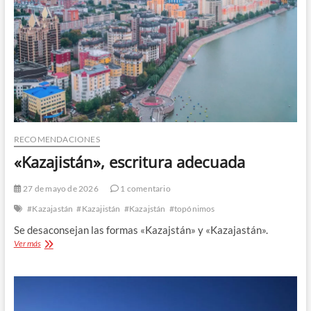
RECOMENDACIONES
«Kazajistán», escritura adecuada
27 de mayo de 2026
1 comentario
#Kazajastán
#Kazajistán
#Kazajstán
#topónimos
Se desaconsejan las formas «Kazajstán» y «Kazajastán».
«Kazajistán»,
Ver más
escritura
adecuada