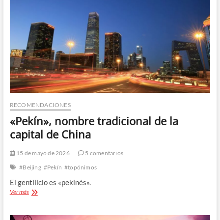
RECOMENDACIONES
«Pekín», nombre tradicional de la
capital de China
15 de mayo de 2026
5 comentarios
#Beijing
#Pekín
#topónimos
El gentilicio es «pekinés».
«Pekín»,
Ver más
nombre
tradicional
de