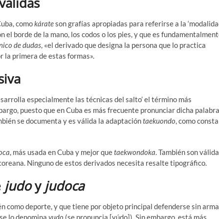
 válidas
 Cuba, como
kárate
son grafías apropiadas para referirse a la ‘modalid
n el borde de la mano, los codos o los pies, y que es fundamentalmen
nico de dudas
, «el derivado que designa la persona que lo practica
or la primera de estas formas».
siva
esarrolla especialmente las técnicas del salto’ el término más
mbargo, puesto que en Cuba es más frecuente pronunciar dicha palabr
ambién se documenta y es válida la adaptación
taekuondo
, como consta
oca
, más usada en Cuba y mejor que
taekwondoka
. También son válid
 coreana. Ninguno de estos derivados necesita resalte tipográfico.
e
judo
y
judoca
én como deporte, y que tiene por objeto principal defenderse sin arm
 se lo denomina
yudo
(se pronuncia [yúdo]). Sin embargo, está más