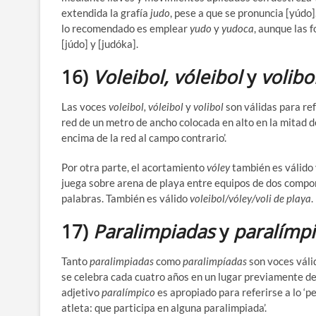
extendida la grafía
judo
, pese a que se pronuncia [yúdo
lo recomendado es emplear
yudo
y
yudoca
, aunque las 
[júdo] y [judóka].
16)
Voleibol, vóleibol
y
volibo
Las voces
voleibol, vóleibol
y
volibol
son válidas para ref
red de un metro de ancho colocada en alto en la mitad d
encima de la red al campo contrario’.
Por otra parte, el acortamiento
vóley
también es válido 
juega sobre arena de playa entre equipos de dos compo
palabras. También es válido
voleibol/vóley/voli de playa
.
17)
Paralimpiadas
y
paralímp
Tanto
paralimpiadas
como
paralimpíadas
son voces válid
se celebra cada cuatro años en un lugar previamente det
adjetivo
paralímpico
es apropiado para referirse a lo ‘pe
atleta: que participa en alguna paralimpiada’.