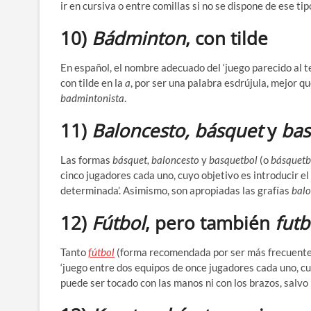
ir en cursiva o entre comillas si no se dispone de ese tip
10)
Bádminton
, con tilde
En español, el nombre adecuado del ‘juego parecido al te
con tilde en la
a
, por ser una palabra esdrújula, mejor q
badmintonista
.
11)
Baloncesto, básquet
y
bas
Las formas
básquet, baloncesto
y
basquetbol
(o
básquetb
cinco jugadores cada uno, cuyo objetivo es introducir el 
determinada’. Asimismo, son apropiadas las grafías
balo
12)
Fútbol
, pero también
futb
Tanto
fútbol
(forma recomendada por ser más frecuent
‘juego entre dos equipos de once jugadores cada uno, cu
puede ser tocado con las manos ni con los brazos, salvo 