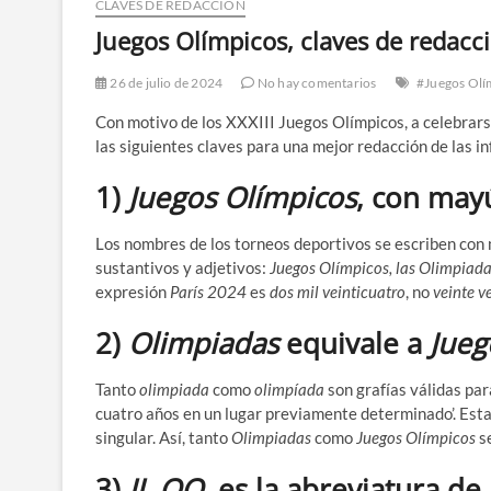
CLAVES DE REDACCIÓN
Juegos Olímpicos, claves de redacc
26 de julio de 2024
No hay comentarios
#Juegos Olí
Con motivo de los XXXIII Juegos Olímpicos, a celebrarse
las siguientes claves para una mejor redacción de las i
1)
Juegos Olímpicos
, con may
Los nombres de los torneos deportivos se escriben con
sustantivos y adjetivos:
Juegos Olímpicos, las Olimpiada
expresión
París 2024
es
dos mil veinticuatro
, no
veinte v
2)
Olimpiadas
equivale a
Jueg
Tanto
olimpiada
como
olimpíada
son grafías válidas par
cuatro años en un lugar previamente determinado’. Esta 
singular. Así, tanto
Olimpiadas
como
Juegos Olímpicos
s
3)
JJ. OO.
es la abreviatura de