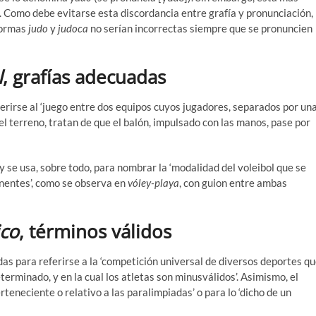
]. Como debe evitarse esta discordancia entre grafía y pronunciación,
formas
judo
y
judoca
no serían incorrectas siempre que se pronuncien
l
, grafías adecuadas
erirse al ‘juego entre dos equipos cuyos jugadores, separados por un
el terreno, tratan de que el balón, impulsado con las manos, pase por
y se usa, sobre todo, para nombrar la ‘modalidad del voleibol que se
nentes’, como se observa en
vóley-playa
, con guion entre ambas
ico
, términos válidos
as para referirse a la ‘competición universal de diversos deportes q
erminado, y en la cual los atletas son minusválidos’. Asimismo, el
rteneciente o relativo a las paralimpiadas’ o para lo ‘dicho de un