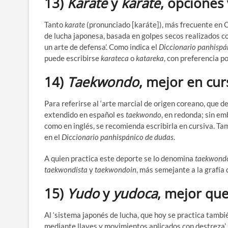
13)
Karate
y
kárate
, opciones
Tanto
karate
(pronunciado [karáte]), más frecuente en
de lucha japonesa, basada en golpes secos realizados co
un arte de defensa’. Como indica el
Diccionario panhispá
puede escribirse
karateca
o
katareka
, con preferencia p
14)
Taekwondo
, mejor en cur
Para referirse al ‘arte marcial de origen coreano, que d
extendido en español es
taekwondo
, en redonda; sin e
como en inglés, se recomienda escribirla en cursiva. T
en el
Diccionario panhispánico de dudas
.
A quien practica este deporte se lo denomina
taekwond
taekwondista
y
taekwondoin
, más semejante a la grafía
15)
Yudo
y
yudoca
, mejor qu
Al ‘sistema japonés de lucha, que hoy se practica tambi
mediante llaves y movimientos aplicados con destreza’