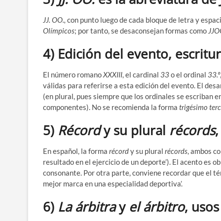
JJ. OO.,
con punto luego de cada bloque de letra y espaci
Olímpicos
; por tanto, se desaconsejan formas como
JJO
4) Edición del evento, escrit
El número romano
XXXIII
, el cardinal
33
o el ordinal
33.º
válidas para referirse a esta edición del evento. El des
(en plural, pues siempre que los ordinales se escriban
componentes). No se recomienda la forma
trigésimo ter
5)
Récord
y su plural
récords
En español, la forma
récord
y su plural
récords
, ambos co
resultado en el ejercicio de un deporte’). El acento es 
consonante. Por otra parte, conviene recordar que el t
mejor marca en una especialidad deportiva’.
6)
La árbitra
y
el árbitro
, usos