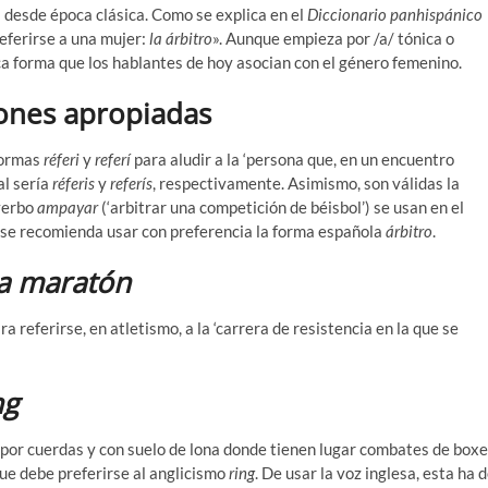
desde época clásica. Como se explica en el
Diccionario panhispánico
eferirse a una mujer:
la árbitro
». Aunque empieza por /a/ tónica o
ica forma que los hablantes de hoy asocian con el género femenino.
iones apropiadas
 formas
réferi
y
referí
para aludir a la ‘persona que, en un encuentro
al sería
réferis
y
referís
, respectivamente. Asimismo, son válidas la
 verbo
ampayar
(‘arbitrar una competición de béisbol’) se usan en el
 se recomienda usar con preferencia la forma española
árbitro
.
a maratón
a referirse, en atletismo, a la ‘carrera de resistencia en la que se
ng
o por cuerdas y con suelo de lona donde tienen lugar combates de box
que debe preferirse al anglicismo
ring
. De usar la voz inglesa, esta ha 