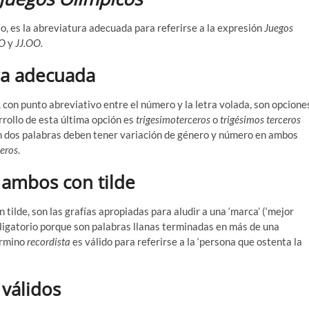
o, es la abreviatura adecuada para referirse a la expresión
Juegos
O
y
JJ.OO.
ura adecuada
, con punto abreviativo entre el número y la letra volada, son opcione
arrollo de esta última opción es
trigesimoterceros
o
trigésimos terceros
 en dos palabras deben tener variación de género y número en ambos
ceros
.
, ambos con tilde
n tilde, son las grafías apropiadas para aludir a una ‘marca’ (‘mejor
obligatorio porque son palabras llanas terminadas en más de una
érmino
recordista
es válido para referirse a la ‘persona que ostenta la
 válidos