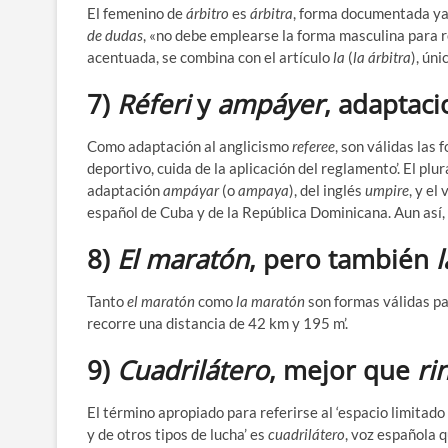
El femenino de
árbitro
es
árbitra
, forma documentada ya 
de dudas
, «no debe emplearse la forma masculina para r
acentuada, se combina con el artículo
la
(
la árbitra
), ún
7)
Réferi
y
ampáyer
, adaptac
Como adaptación al anglicismo
referee
, son válidas las
deportivo, cuida de la aplicación del reglamento’. El plur
adaptación
ampáyar
(o
ampaya
), del inglés
umpire
, y el
español de Cuba y de la República Dominicana. Aun así,
8)
El maratón
, pero también
l
Tanto
el
maratón
como
la maratón
son formas válidas par
recorre una distancia de 42 km y 195 m’.
9)
Cuadrilátero
, mejor que
ri
El término apropiado para referirse al ‘espacio limitad
y de otros tipos de lucha’ es
cuadrilátero
, voz española 