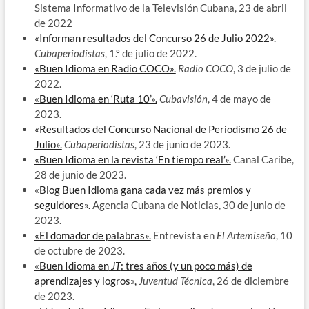
Sistema Informativo de la Televisión Cubana, 23 de abril
de 2022
«Informan resultados del Concurso 26 de Julio 2022».
Cubaperiodistas
, 1.º de julio de 2022.
«Buen Idioma en Radio COCO».
Radio COCO
, 3 de julio de
2022.
«Buen Idioma en ‘Ruta 10’».
Cubavisión
, 4 de mayo de
2023.
«Resultados del Concurso Nacional de Periodismo 26 de
Julio».
Cubaperiodistas
, 23 de junio de 2023.
«Buen Idioma en la revista ‘En tiempo real’».
Canal Caribe,
28 de junio de 2023.
«Blog Buen Idioma gana cada vez más premios y
seguidores».
Agencia Cubana de Noticias, 30 de junio de
2023.
«El domador de palabras».
Entrevista en
El Artemiseño
, 10
de octubre de 2023.
«Buen Idioma en
JT
: tres años (y un poco más) de
aprendizajes y logros»,
Juventud Técnica
, 26 de diciembre
de 2023.