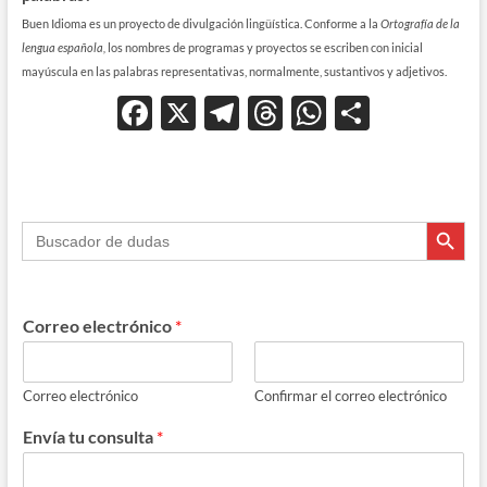
Buen Idioma es un proyecto de divulgación lingüística. Conforme a la
Ortografía de la
lengua española,
los nombres de programas y proyectos se escriben con inicial
mayúscula en las palabras representativas, normalmente, sustantivos y adjetivos.
F
X
T
T
W
C
ac
el
hr
h
o
e
e
e
at
m
b
gr
a
s
p
Botón de búsque
Buscar:
o
a
ds
A
ar
o
m
p
ti
k
p
r
Correo electrónico
*
Correo electrónico
Confirmar el correo electrónico
Envía tu consulta
*