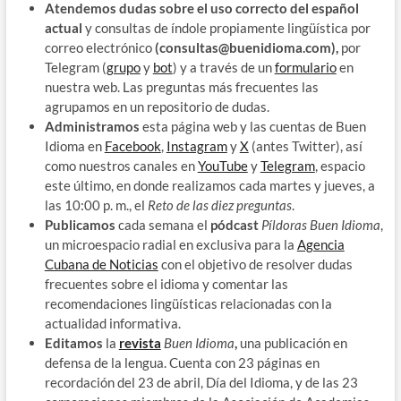
Atendemos dudas sobre el uso correcto del español
actual
y consultas de índole propiamente lingüística por
correo electrónico
(consultas@buenidioma.com),
por
Telegram (
grupo
y
bot
) y a través de un
formulario
en
nuestra web. Las preguntas más frecuentes las
agrupamos en un repositorio de dudas.
Administramos
esta página web y las cuentas de Buen
Idioma en
Facebook
,
Instagram
y
X
(antes Twitter), así
como nuestros canales en
YouTube
y
Telegram
, espacio
este último, en donde realizamos cada martes y jueves, a
las 10:00 p. m., el
Reto de las diez preguntas
.
Publicamos
cada semana el
pódcast
Píldoras Buen Idioma
,
un microespacio radial en exclusiva para la
Agencia
Cubana de Noticias
con el objetivo de resolver dudas
frecuentes sobre el idioma y comentar las
recomendaciones lingüísticas relacionadas con la
actualidad informativa.
Editamos
la
revista
Buen Idioma
,
una publicación en
defensa de la lengua. Cuenta con 23 páginas en
recordación del 23 de abril, Día del Idioma, y de las 23