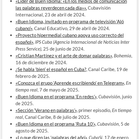
«Líder de Buen Idioma: «En los medios de comunicación
las palabras reverdecen cada día»».
Cubavisión
Internacional, 23 de abril de 2024.
«Buen Idioma, invitado en programa de televisión ‘Aló
cubano’»
, Canal Educativo, 29 de abril de 2024.
«Proyecto hipermedial cubano apoya uso correcto del
español»
,
IPS Cuba (Agencia Internacional de Noticias Inter
Press Service),
25 de junio de 2024.
«Cristian Martínez y el arte de domar palabras»
,
Bohemia
,
16 de diciembre de 2024.
¿Se habla ‘bien’ el español en Cuba?,
Canal Caribe, 19 de
febrero de 2025.
«Conozca el grupo ‘Aprende escribiendo’ en Telegram»,
En
tiempo real
, 7 de mayo de 2025.
«Buen Idioma en el programa ‘En redes’»,
Cubavisión
, junio
de 2025.
«Sección ‘Verano en palabras’»,
primer episodio,
En tiempo
real
, Canal Caribe, 8 de julio de 2025.
«Buen Idioma en el programa ‘Ruta 10’»,
Cubavisión
, 5 de
agosto de 2025.
«Lo que dicen las ‘palabras del año’»,
CubaSí
, 17 de enero