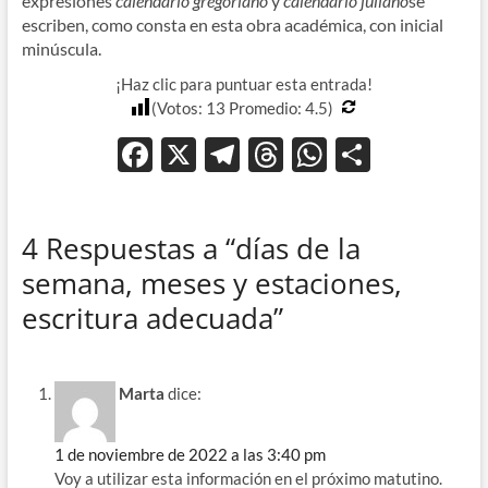
expresiones
calendario gregoriano
y
calendario juliano
se
escriben, como consta en esta obra académica, con inicial
minúscula.
¡Haz clic para puntuar esta entrada!
(Votos:
13
Promedio:
4.5
)
F
X
T
T
W
C
ac
el
hr
h
o
e
e
e
at
m
4 Respuestas a “días de la
b
gr
a
s
p
semana, meses y estaciones,
o
a
ds
A
ar
escritura adecuada”
o
m
p
ti
k
p
r
Marta
dice:
1 de noviembre de 2022 a las 3:40 pm
Voy a utilizar esta información en el próximo matutino.