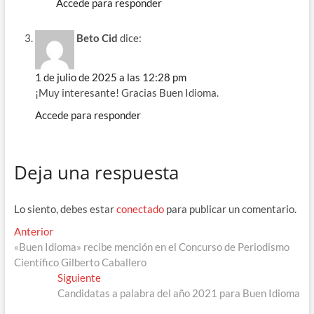
Accede para responder
Beto Cid
dice:
1 de julio de 2025 a las 12:28 pm
¡Muy interesante! Gracias Buen Idioma.
Accede para responder
Deja una respuesta
Lo siento, debes estar
conectado
para publicar un comentario.
Navegación
Entrada
Anterior
anterior:
«Buen Idioma» recibe mención en el Concurso de Periodismo
de
Científico Gilberto Caballero
entradas
Entrada
Siguiente
siguiente:
Candidatas a palabra del año 2021 para Buen Idioma