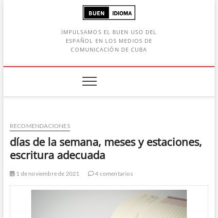
Saltar
al
contenido
IMPULSAMOS EL BUEN USO DEL
ESPAÑOL EN LOS MEDIOS DE
COMUNICACIÓN DE CUBA
Botón de búsqueda
car:
RECOMENDACIONES
días de la semana, meses y estaciones,
escritura adecuada
1 de noviembre de 2021
4 comentarios