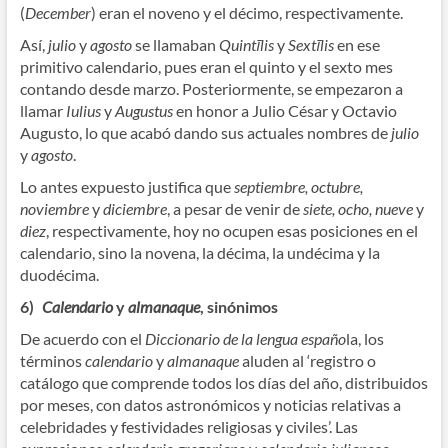
(
December
) eran el noveno y el décimo, respectivamente.
Así,
julio
y
agosto
se llamaban
Quintīlis
y
Sextīlis
en ese
primitivo calendario, pues eran el quinto y el sexto mes
contando desde marzo. Posteriormente, se empezaron a
llamar
Iulius
y
Augustus
en honor a Julio César y Octavio
Augusto, lo que acabó dando sus actuales nombres de
julio
y
agosto
.
Lo antes expuesto justifica que
septiembre, octubre,
noviembre
y
diciembre
, a pesar de venir de
siete, ocho, nueve
y
diez
, respectivamente, hoy no ocupen esas posiciones en el
calendario, sino la novena, la décima, la undécima y la
duodécima.
6)
Calendario
y
almanaque
, sinónimos
De acuerdo con el
Diccionario de la lengua españo
la, los
términos
calendario
y
almanaque
aluden al ‘registro o
catálogo que comprende todos los días del año, distribuidos
por meses, con datos astronómicos y noticias relativas a
celebridades y festividades religiosas y civiles’. Las