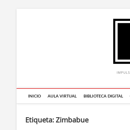
Saltar
al
contenido
IMPULS
INICIO
AULA VIRTUAL
BIBLIOTECA DIGITAL
Etiqueta:
Zimbabue