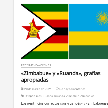
RECOMENDACIONES
«Zimbabue» y «Ruanda», grafías
apropiadas
20 de marzo de 2025
No hay comentarios
#topónimos
Ruanda
Rwanda
Zimbabue
ZImbabwe
Los gentilicios correctos son «ruandés» y «zimbabuense