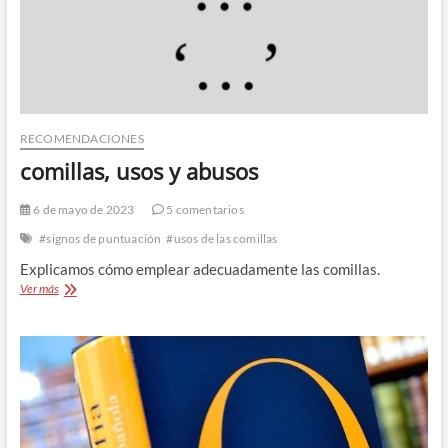
RECOMENDACIONES
comillas, usos y abusos
6 de mayo de 2023
5 comentarios
#signos de puntuación
#usos de las comillas
Explicamos cómo emplear adecuadamente las comillas.
comillas,
Ver más
usos
y
abusos