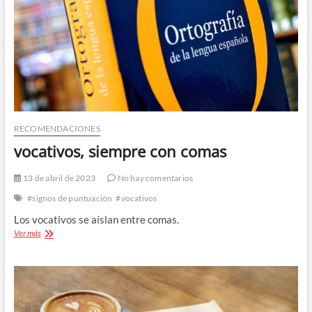
RECOMENDACIONES
vocativos, siempre con comas
13 de abril de 2023
No hay comentarios
#signos de puntuación
#vocativos
Los vocativos se aíslan entre comas.
vocativos,
Ver más
siempre
con
comas