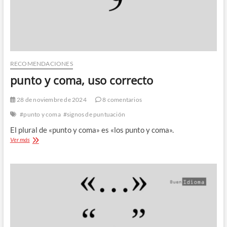
RECOMENDACIONES
punto y coma, uso correcto
28 de noviembre de 2024
8 comentarios
#punto y coma
#signos de puntuación
El plural de «punto y coma» es «los punto y coma».
punto
Ver más
y
coma,
uso
correcto