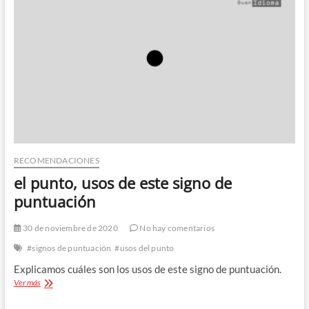
se
escribe
coma
RECOMENDACIONES
el punto, usos de este signo de
puntuación
30 de noviembre de 2020
No hay comentarios
#signos de puntuación
#usos del punto
Explicamos cuáles son los usos de este signo de puntuación.
el
Ver más
punto,
usos