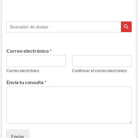
de
este
signo
Botón de búsque
de
Buscar:
puntuación
Correo electrónico
*
Correo electrónico
Confirmar el correo electrónico
Envía tu consulta
*
Enviar