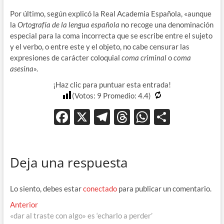
Por último, según explicó la Real Academia Española, «aunque
la
Ortografía de la lengua española
no recoge una denominación
especial para la coma incorrecta que se escribe entre el sujeto
y el verbo, o entre este y el objeto, no cabe censurar las
expresiones de carácter coloquial
coma criminal
o
coma
asesina
».
¡Haz clic para puntuar esta entrada!
(Votos:
9
Promedio:
4.4
)
F
X
T
T
W
C
ac
el
hr
h
o
e
e
e
at
m
Deja una respuesta
b
gr
a
s
p
o
a
ds
A
ar
Lo siento, debes estar
conectado
para publicar un comentario.
o
m
p
ti
Navegación
Entrada
Anterior
k
p
r
anterior:
«dar al traste con algo» es ‘echarlo a perder’
de