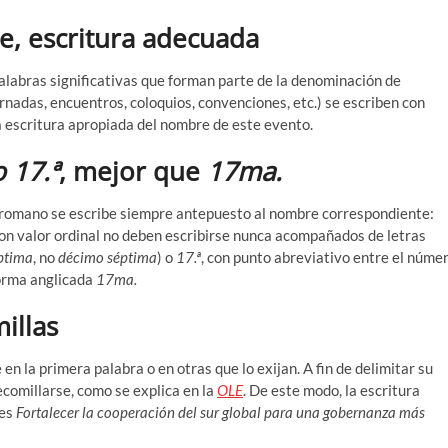
e, escritura adecuada
 palabras significativas que forman parte de la denominación de
ornadas, encuentros, coloquios, convenciones, etc.) se escriben con
a escritura apropiada del nombre de este evento.
o 17.ª
, mejor que
17ma.
 romano se escribe siempre antepuesto al nombre correspondiente:
 valor ordinal no deben escribirse nunca acompañados de letras
ptima
, no
décimo séptima
)
o
17.ª
, con punto abreviativo entre el núme
 forma anglicada
17ma.
illas
n la primera palabra o en otras que lo exijan. A fin de delimitar su
ecomillarse, como se explica en la
OLE
. De este modo, la escritura
 es
Fortalecer la cooperación del sur global para una gobernanza más