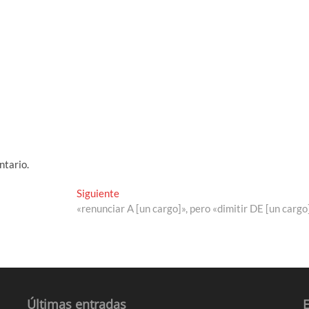
ntario.
Entrada
Siguiente
siguiente:
«renunciar A [un cargo]», pero «dimitir DE [un cargo
Últimas entradas