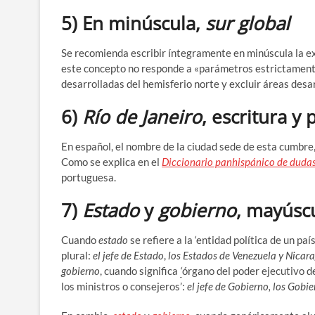
5) En minúscula,
sur global
Se recomienda escribir íntegramente en minúscula la 
este concepto no responde a «parámetros estrictament
desarrolladas del hemisferio norte y excluir áreas desar
6)
Río de Janeiro
, escritura y
En español, el nombre de la ciudad sede de esta cumbre, 
Como se explica en el
Diccionario panhispánico de duda
portuguesa.
7)
Estado
y
gobierno
, mayúsc
Cuando
estado
se refiere a la ‘entidad política de un paí
plural:
el jefe de Estado
,
los Estados de Venezuela y Nicar
gobierno
, cuando significa
‘
órgano del poder ejecutivo d
los ministros o consejeros’:
el jefe de Gobierno, los Gobi