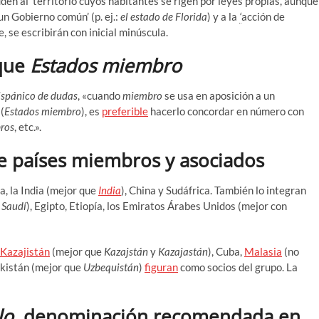
en al ‘territorio cuyos habitantes se rigen por leyes propias, aunque
un Gobierno común’ (p. ej.:
el estado de Florida
) y a la
‘
acción de
, se escribirán con inicial minúscula.
 que
Estados miembro
ispánico de dudas
, «cuando
miembro
se usa en aposición a un
(
Estados miembro
), es
preferible
hacerlo concordar en número con
bros
, etc.».
de países miembros y asociados
a, la India (mejor que
India
), China y Sudáfrica. También lo integran
 Saudí
), Egipto, Etiopía, los Emiratos Árabes Unidos (mejor con
Kazajistán
(mejor que
Kazajstán
y
Kazajastán
), Cuba,
Malasia
(no
ekistán (mejor que
Uzbequistán
)
figuran
como socios del grupo. La
o,
denominación recomendada en