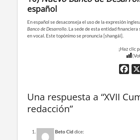
español
En español se desaconseja el uso de la expresión ingle
Banco de Desarrollo
. La sede de esta entidad financiera
en vocal. Este topónimo se pronuncia [shangái].
¡Haz clic 
(Vo
F
ac
e
Una respuesta a “XVII Cum
b
redacción”
o
o
k
Beto Cid
dice: