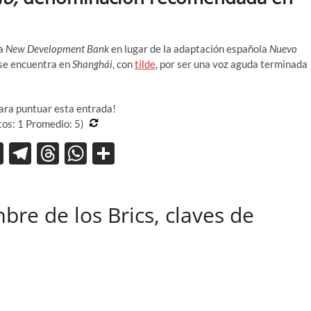
sa
New Development Bank
en lugar de la adaptación española
Nuevo
 se encuentra en
Shanghái
, con
tilde
, por ser una voz aguda terminada
para puntuar esta entrada!
tos:
1
Promedio:
5
)
X
T
T
W
C
el
hr
h
o
e
e
at
m
bre de los Brics, claves de
gr
a
s
p
a
ds
A
ar
m
p
ti
p
r