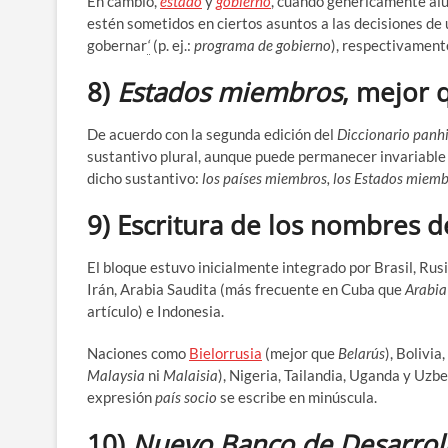
En cambio,
estado
y
gobierno
, cuando genéricamente alud
estén sometidos en ciertos asuntos a las decisiones de 
gobernar
‘
(p. ej.:
programa de gobierno
), respectivamente
8)
Estados miembros
, mejor
De acuerdo con la segunda edición del
Diccionario panh
sustantivo plural, aunque puede permanecer invariable 
dicho sustantivo:
los países miembros, los Estados miem
9) Escritura de los nombres 
El bloque estuvo inicialmente integrado por Brasil, Rusi
Irán, Arabia Saudita (más frecuente en Cuba que
Arabia
artículo) e Indonesia.
Naciones como
Bielorrusia
(mejor que
Belarús
), Bolivia,
Malaysia
ni
Malaisia
), Nigeria, Tailandia, Uganda y Uzb
expresión
país socio
se escribe en minúscula.
10)
Nuevo Banco de Desarroll