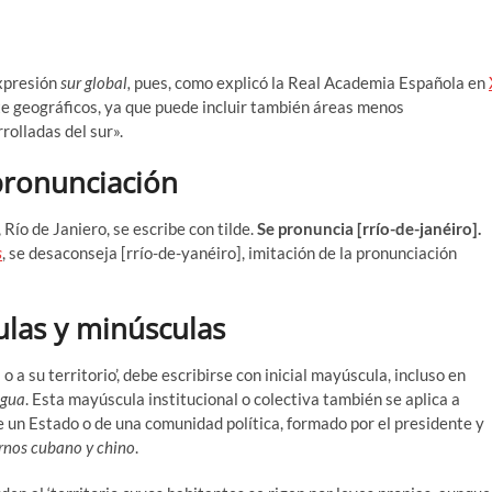
expresión
sur global,
pues, como explicó la Real Academia Española en
e geográficos, ya que puede incluir también áreas menos
rolladas del sur».
 pronunciación
Río de Janiero, se escribe con tilde.
Se pronuncia [rrío-de-janéiro].
s
, se desaconseja [rrío-de-yanéiro], imitación de la pronunciación
ulas y minúsculas
s o a su territorio’, debe escribirse con inicial mayúscula, incluso en
agua
. Esta mayúscula institucional o colectiva también se aplica a
e un Estado o de una comunidad política, formado por el presidente y
ernos cubano y chino
.