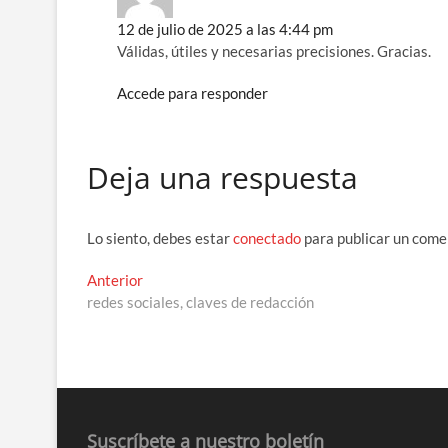
12 de julio de 2025 a las 4:44 pm
Válidas, útiles y necesarias precisiones. Gracias.
Accede para responder
Deja una respuesta
Lo siento, debes estar
conectado
para publicar un come
Navegación
Entrada
Anterior
anterior:
redes sociales, claves de redacción
de
entradas
Suscríbete a nuestro boletín