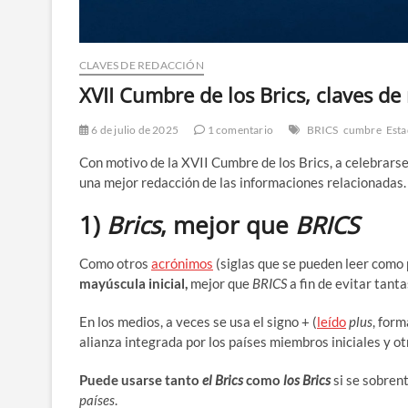
CLAVES DE REDACCIÓN
XVII Cumbre de los Brics, claves de
6 de julio de 2025
1 comentario
BRICS
cumbre
Est
Con motivo de la XVII Cumbre de los Brics, a celebrarse 
una mejor redacción de las informaciones relacionadas.
1)
Brics
, mejor que
BRICS
Como otros
acrónimos
(siglas que se pueden leer como p
mayúscula inicial,
mejor que
BRICS
a fin de evitar tant
En los medios, a veces se usa el signo + (
leído
plus
, form
alianza integrada por los países miembros iniciales y o
Puede usarse tanto
el Brics
como
los Brics
si se sobren
países
.