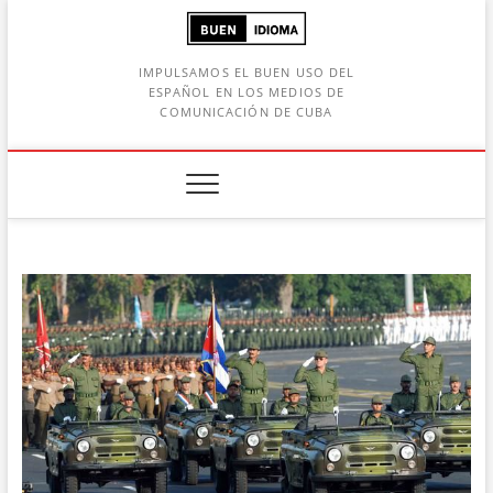
Saltar
al
contenido
IMPULSAMOS EL BUEN USO DEL
ESPAÑOL EN LOS MEDIOS DE
COMUNICACIÓN DE CUBA
Botón de búsqueda
car: