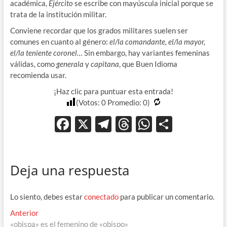
académica,
Ejército
se escribe con mayúscula inicial porque se
trata de la institución militar.
Conviene recordar que los grados militares suelen ser
comunes en cuanto al género:
el/la comandante, el/la mayor,
el/la teniente coronel…
Sin embargo, hay variantes femeninas
válidas, como
generala
y
capitana
, que Buen Idioma
recomienda usar.
¡Haz clic para puntuar esta entrada!
(Votos:
0
Promedio:
0
)
F
X
T
T
W
C
ac
el
hr
h
o
e
e
e
at
m
Deja una respuesta
b
gr
a
s
p
o
a
ds
A
ar
Lo siento, debes estar
conectado
para publicar un comentario.
o
m
p
ti
Navegación
Entrada
Anterior
k
p
r
anterior:
«obispa» es el femenino de «obispo»