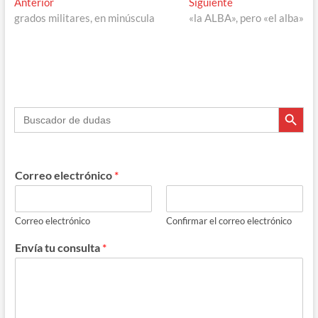
Navegación
Entrada
Entrada
Anterior
Siguiente
k
p
r
anterior:
siguiente:
grados militares, en minúscula
«la ALBA», pero «el alba»
de
entradas
Botón de búsque
Buscar:
Correo electrónico
*
Correo electrónico
Confirmar el correo electrónico
Envía tu consulta
*