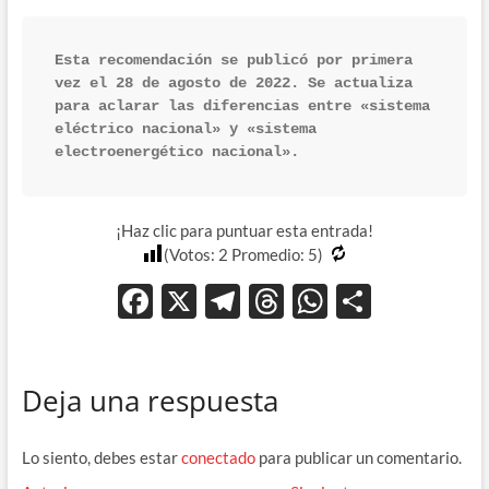
Esta recomendación se publicó por primera 
vez el 28 de agosto de 2022.
Se actualiza 
para aclarar las diferencias entre «sistema 
eléctrico nacional» y «sistema 
electroenergético nacional».
¡Haz clic para puntuar esta entrada!
(Votos:
2
Promedio:
5
)
F
X
T
T
W
C
ac
el
hr
h
o
e
e
e
at
m
Deja una respuesta
b
gr
a
s
p
o
a
ds
A
ar
Lo siento, debes estar
conectado
para publicar un comentario.
o
m
p
ti