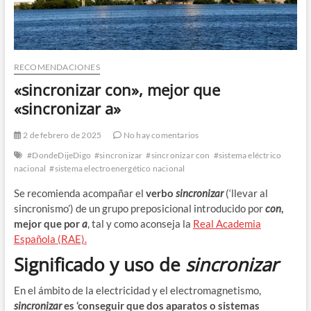
RECOMENDACIONES
«sincronizar con», mejor que
«sincronizar a»
2 de febrero de 2025
No hay comentarios
#DondeDijeDigo
#sincronizar
#sincronizar con
#sistema eléctrico
nacional
#sistema electroenergético nacional
Se recomienda acompañar el
verbo
sincronizar
(‘llevar al
sincronismo’) de un grupo preposicional introducido por
con
,
mejor que por
a
, tal y como aconseja la
Real Academia
Española (RAE).
Significado y uso de
sincronizar
En el ámbito de la electricidad y el electromagnetismo,
sincronizar
es ‘conseguir que dos aparatos o sistemas