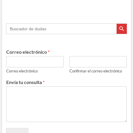
mejor
que
«sincronizar
a»
Botón de búsque
Buscar:
Correo electrónico
*
Correo electrónico
Confirmar el correo electrónico
Envía tu consulta
*