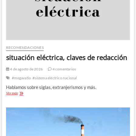
RECOMENDACIONES
situación eléctrica, claves de redacción
4 de agosto de 2026
4 comentarios
#megavatio
#sistema eléctrico nacional
Hablamos sobre siglas, extranjerismos y más.
situación
Ver más
eléctrica,
claves
de
redacción