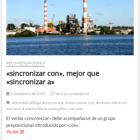
RECOMENDACIONES
«sincronizar con», mejor que
«sincronizar a»
2 de febrero de 2025
No hay comentarios
#DondeDijeDigo
#sincronizar
#sincronizar con
#sistema eléctrico
nacional
#sistema electroenergético nacional
El verbo «sincronizar» debe acompañarse de un grupo
preposicional introducido por «con».
«sincronizar
Ver más
con»,