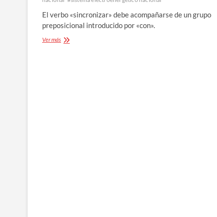
El verbo «sincronizar» debe acompañarse de un grupo
preposicional introducido por «con».
«sincronizar
Ver más
con»,
mejor
que
«sincronizar
a»