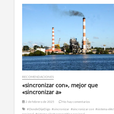
RECOMENDACIONES
«sincronizar con», mejor que
«sincronizar a»
2 de febrero de 2025
No hay comentarios
#DondeDijeDigo
#sincronizar
#sincronizar con
#sistema eléc
nacional
#sistema electroenergético nacional