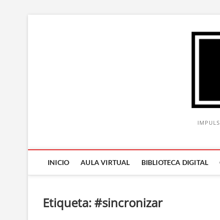
Saltar
al
contenido
IMPULS
INICIO
AULA VIRTUAL
BIBLIOTECA DIGITAL
Etiqueta:
#sincronizar