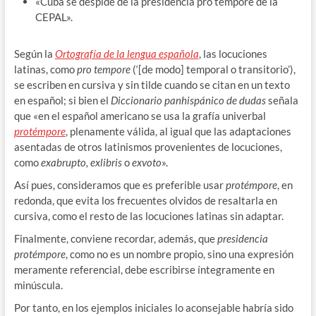
«Cuba se despide de la presidencia pro tempore de la
CEPAL».
Según la
Ortografía de la lengua española
, las locuciones
latinas, como
pro tempore
(‘[de modo] temporal o transitorio’),
se escriben en cursiva y sin tilde cuando se citan en un texto
en español; si bien el
Diccionario panhispánico de dudas
señala
que «en el español americano se usa la grafía univerbal
protémpore
, plenamente válida, al igual que las adaptaciones
asentadas de otros latinismos provenientes de locuciones,
como
exabrupto, exlibris
o
exvoto
».
Así pues, consideramos que es preferible usar
protémpore
, en
redonda, que evita los frecuentes olvidos de resaltarla en
cursiva, como el resto de las locuciones latinas sin adaptar.
Finalmente, conviene recordar, además, que
presidencia
protémpore
, como no es un nombre propio, sino una expresión
meramente referencial, debe escribirse íntegramente en
minúscula.
Por tanto, en los ejemplos iniciales lo aconsejable habría sido