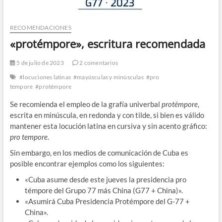
RECOMENDACIONES
«protémpore», escritura recomendada
5 de julio de 2023
2 comentarios
#locuciones latinas
#mayúsculas y minúsculas
#pro
tempore
#protémpore
Se recomienda el empleo de la grafía univerbal
protémpore
,
escrita en minúscula, en redonda y con tilde, si bien es válido
mantener esta locución latina en cursiva y sin acento gráfico:
pro tempore
.
Sin embargo, en los medios de comunicación de Cuba es
posible encontrar ejemplos como los siguientes:
«Cuba asume desde este jueves la presidencia pro
témpore del Grupo 77 más China (G77 + China)».
«Asumirá Cuba Presidencia Protémpore del G-77 +
China».