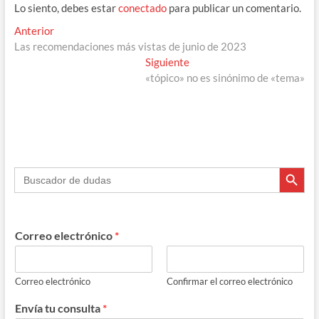
Lo siento, debes estar
conectado
para publicar un comentario.
Navegación
Entrada
Anterior
anterior:
Las recomendaciones más vistas de junio de 2023
de
Entrada
Siguiente
entradas
siguiente:
«tópico» no es sinónimo de «tema»
Botón de búsque
Buscar:
Correo electrónico
*
Correo electrónico
Confirmar el correo electrónico
Envía tu consulta
*