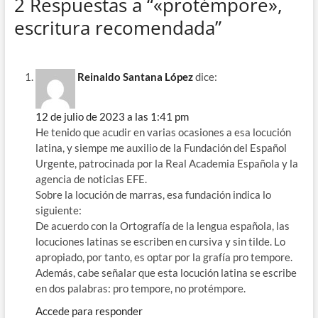
2 Respuestas a “«protémpore»,
b
gr
a
s
p
escritura recomendada”
o
a
ds
A
ar
o
m
p
ti
k
p
r
Reinaldo Santana López
dice:
12 de julio de 2023 a las 1:41 pm
He tenido que acudir en varias ocasiones a esa locución
latina, y siempe me auxilio de la Fundación del Español
Urgente, patrocinada por la Real Academia Española y la
agencia de noticias EFE.
Sobre la locución de marras, esa fundación indica lo
siguiente:
De acuerdo con la Ortografía de la lengua española, las
locuciones latinas se escriben en cursiva y sin tilde. Lo
apropiado, por tanto, es optar por la grafía pro tempore.
Además, cabe señalar que esta locución latina se escribe
en dos palabras: pro tempore, no protémpore.
Accede para responder