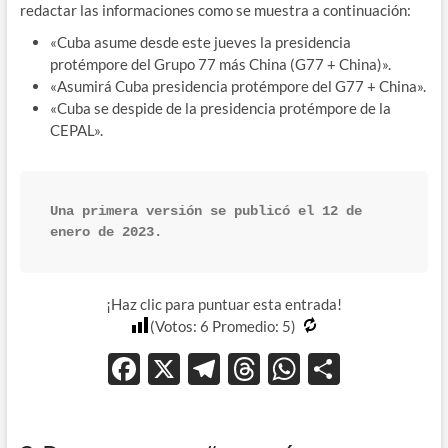
redactar las informaciones como se muestra a continuación:
«Cuba asume desde este jueves la presidencia
protémpore del Grupo 77 más China (G77 + China)».
«Asumirá Cuba presidencia protémpore del G77 + China».
«Cuba se despide de la presidencia protémpore de la
CEPAL».
Una primera versión se publicó el 12 de 
enero de 2023.
¡Haz clic para puntuar esta entrada!
(Votos:
6
Promedio:
5
)
F
X
T
T
W
C
ac
el
hr
h
o
e
e
e
at
m