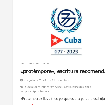
RECOMENDACIONES
«protémpore», escritura recomend
5 de julio de 2023
2 comentarios
#locuciones latinas
#mayúsculas y minúsculas
#pro
tempore
#protémpore
«Protémpore» lleva tilde porque es una palabra esdrúju