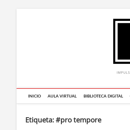
Saltar
al
contenido
IMPULS
INICIO
AULA VIRTUAL
BIBLIOTECA DIGITAL
Etiqueta:
#pro tempore