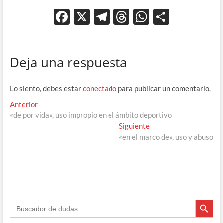
F
X
T
T
W
C
ac
el
hr
h
o
e
e
e
at
m
Deja una respuesta
b
gr
a
s
p
o
a
ds
A
ar
Lo siento, debes estar
conectado
para publicar un comentario.
o
m
p
ti
Navegación
Entrada
Anterior
k
p
r
anterior:
«de por vida», uso impropio en el ámbito deportivo
de
Entrada
Siguiente
entradas
siguiente:
«en el marco de», uso y abuso
Botón de búsque
Buscar: