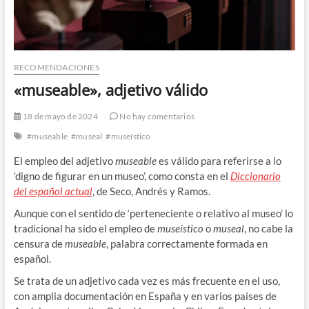
RECOMENDACIONES
«museable», adjetivo válido
18 de mayo de 2024
No hay comentarios
#museable
#museal
#museístico
El empleo del adjetivo
museable
es válido para referirse a lo
‘digno de figurar en un museo’, como consta en el
Diccionario
del español actual
, de Seco, Andrés y Ramos.
Aunque con el sentido de ‘perteneciente o relativo al museo’ lo
tradicional ha sido el empleo de
museístico
o
museal
, no cabe la
censura de
museable
, palabra correctamente formada en
español.
Se trata de un adjetivo cada vez es más frecuente en el uso,
con amplia documentación en España y en varios países de