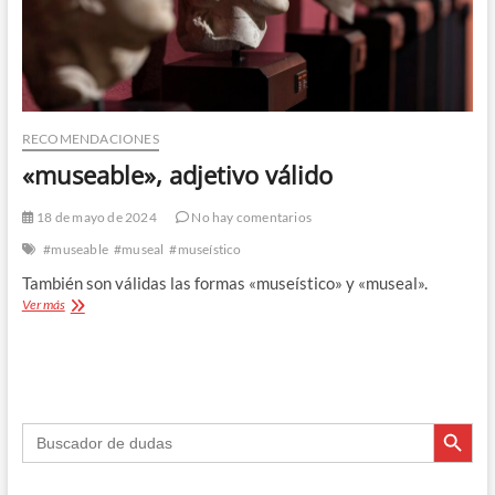
RECOMENDACIONES
«museable», adjetivo válido
18 de mayo de 2024
No hay comentarios
#museable
#museal
#museístico
También son válidas las formas «museístico» y «museal».
«museable»,
Ver más
adjetivo
válido
Botón de búsque
Buscar: