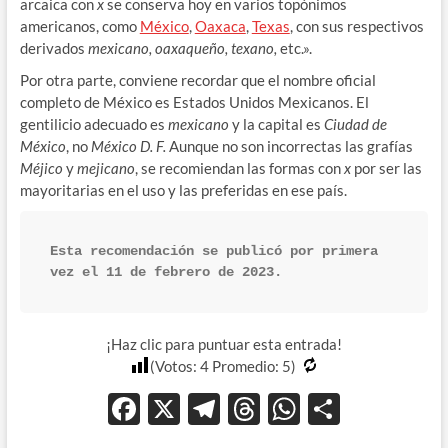
arcaica con
x
se conserva hoy en varios topónimos
americanos, como
México
,
Oaxaca
,
Texas
, con sus respectivos
derivados
mexicano, oaxaqueño, texano,
etc.».
Por otra parte, conviene recordar que el nombre oficial
completo de México es Estados Unidos Mexicanos. El
gentilicio adecuado es
mexicano
y la capital es
Ciudad de
México
, no
México D. F.
Aunque no son incorrectas las grafías
Méjico
y
mejicano
, se recomiendan las formas con
x
por ser las
mayoritarias en el uso y las preferidas en ese país.
Esta recomendación se publicó por primera 
vez el 11 de febrero de 2023.
¡Haz clic para puntuar esta entrada!
(Votos:
4
Promedio:
5
)
F
X
T
T
W
C
ac
el
hr
h
o