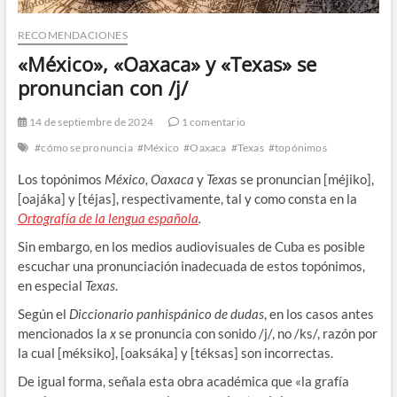
RECOMENDACIONES
«México», «Oaxaca» y «Texas» se
pronuncian con /j/
14 de septiembre de 2024
1 comentario
#cómo se pronuncia
#México
#Oaxaca
#Texas
#topónimos
Los topónimos
México, Oaxaca
y
Texa
s se pronuncian [méjiko],
[oajáka] y [téjas], respectivamente, tal y como consta en la
Ortografía de la lengua española
.
Sin embargo, en los medios audiovisuales de Cuba es posible
escuchar una pronunciación inadecuada de estos topónimos,
en especial
Texas
.
Según el
Diccionario panhispánico de dudas
, en los casos antes
mencionados la
x
se pronuncia con sonido /j/, no /ks/, razón por
la cual [méksiko], [oaksáka] y [téksas] son incorrectas.
De igual forma, señala esta obra académica que «la grafía