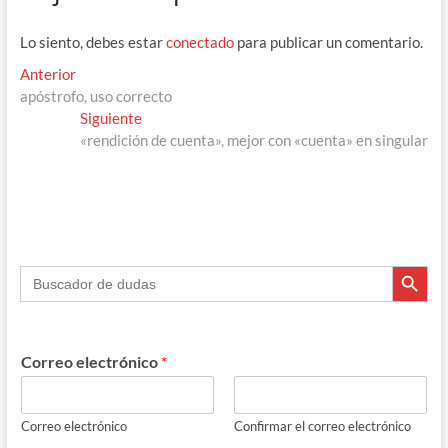
Lo siento, debes estar
conectado
para publicar un comentario.
Navegación
Entrada
Anterior
anterior:
apóstrofo, uso correcto
de
Entrada
Siguiente
entradas
siguiente:
«rendición de cuenta», mejor con «cuenta» en singular
Botón de búsque
Buscar:
Correo electrónico
*
Correo electrónico
Confirmar el correo electrónico