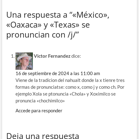
e
e
e
at
m
Una respuesta a “«México»,
b
gr
a
s
p
«Oaxaca» y «Texas» se
o
a
ds
A
ar
pronuncian con /j/”
o
m
p
ti
k
p
r
Victor Fernandez
dice:
16 de septiembre de 2024 a las 11:00 am
Viene de la tradicion del nahualt donde la x tienre tres
formas de pronunciatse: como x, como j y como ch. Por
ejemplo Xola se ptonuncia «Chola» y Xoximilco se
pronuncia «chochimilco»
Accede para responder
Deja una respuesta