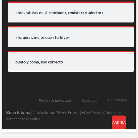
abreviaturas de «licenciado», «máster» y «doctor»
«Turquía», mejor que «Türkiye»
punto y coma, uso correcto
Contáctenos
Política de privacidad
Consultas
Buen Idioma
| Diseñado por:
Theme Freesia
|
WordPress
| © Todos los
derechos reservados
ARRIBA