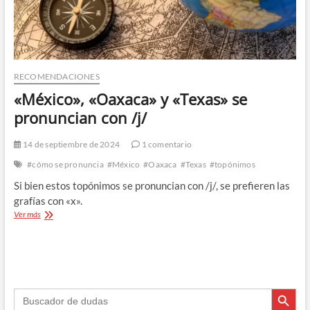
RECOMENDACIONES
«México», «Oaxaca» y «Texas» se
pronuncian con /j/
14 de septiembre de 2024
1 comentario
#cómo se pronuncia
#México
#Oaxaca
#Texas
#topónimos
Si bien estos topónimos se pronuncian con /j/, se prefieren las
grafías con «x».
«México»,
Ver más
«Oaxaca»
y
«Texas»
se
pronuncian
Botón de búsque
con
Buscar:
/j/