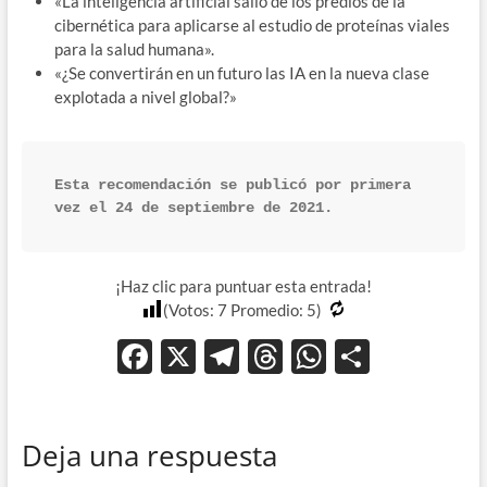
«La inteligencia artificial salió de los predios de la
cibernética para aplicarse al estudio de proteínas viales
para la salud humana».
«¿Se convertirán en un futuro las IA en la nueva clase
explotada a nivel global?»
Esta recomendación se publicó por primera 
vez el 24 de septiembre de 2021. 
¡Haz clic para puntuar esta entrada!
(Votos:
7
Promedio:
5
)
F
X
T
T
W
C
ac
el
hr
h
o
e
e
e
at
m
Deja una respuesta
b
gr
a
s
p