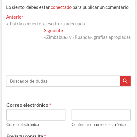
o
a
ds
A
ar
Lo siento, debes estar
conectado
para publicar un comentario.
o
m
p
ti
Navegación
Entrada
Anterior
k
p
r
anterior:
«¡Patria o muerte!», escritura adecuada
de
Entrada
Siguiente
entradas
siguiente:
«Zimbabue» y «Ruanda», grafías apropiadas
Botón de búsque
Buscar:
Correo electrónico
*
Correo electrónico
Confirmar el correo electrónico
Envía tu consulta
*