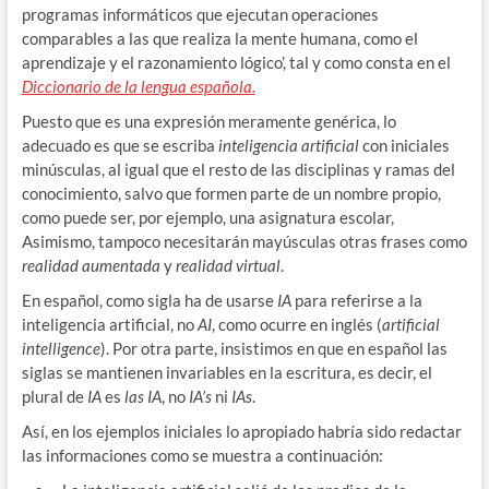
programas informáticos que ejecutan operaciones
comparables a las que realiza la mente humana, como el
aprendizaje y el razonamiento lógico’, tal y como consta en el
Diccionario de la lengua española.
Puesto que es una expresión meramente genérica, lo
adecuado es que se escriba
inteligencia artificial
con iniciales
minúsculas, al igual que el resto de las disciplinas y ramas del
conocimiento, salvo que formen parte de un nombre propio,
como puede ser, por ejemplo, una asignatura escolar,
Asimismo, tampoco necesitarán mayúsculas otras frases como
realidad aumentada
y
realidad virtual
.
En español, como sigla ha de usarse
IA
para referirse a la
inteligencia artificial, no
AI
, como ocurre en inglés (
artificial
intelligence
). Por otra parte, insistimos en que en español las
siglas se mantienen invariables en la escritura, es decir, el
plural de
IA
es
las IA
, no
IA’s
ni
IAs
.
Así, en los ejemplos iniciales lo apropiado habría sido redactar
las informaciones como se muestra a continuación: