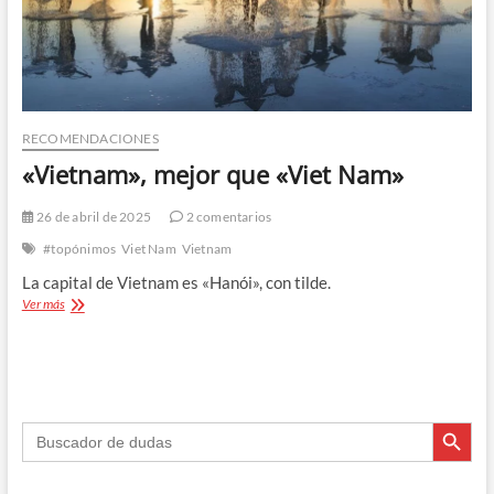
RECOMENDACIONES
«Vietnam», mejor que «Viet Nam»
26 de abril de 2025
2 comentarios
#topónimos
Viet Nam
Vietnam
La capital de Vietnam es «Hanói», con tilde.
«Vietnam»,
Ver más
mejor
que
«Viet
Nam»
Botón de búsque
Buscar: