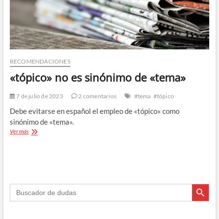
RECOMENDACIONES
«tópico» no es sinónimo de «tema»
7 de julio de 2023
2 comentarios
#tema
#tópico
Debe evitarse en español el empleo de «tópico» como
sinónimo de «tema».
«tópico»
Ver más
no
es
sinónimo
de
«tema»
Botón de búsque
Buscar: