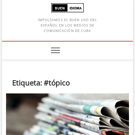
Saltar
al
contenido
IMPULSAMOS EL BUEN USO DEL
ESPAÑOL EN LOS MEDIOS DE
COMUNICACIÓN DE CUBA
Botón de búsqueda
car:
Etiqueta:
#tópico