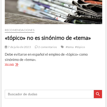
RECOMENDACIONES
«tópico» no es sinónimo de «tema»
7 de julio de 2023
2 comentarios
#tema
#tópico
Debe evitarse en español el empleo de «tópico» como
sinónimo de «tema».
«tópico»
Ver más
no
es
sinónimo
de
«tema»
Botón de búsque
Buscar: