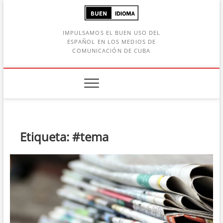
Saltar
al
contenido
IMPULSAMOS EL BUEN USO DEL
ESPAÑOL EN LOS MEDIOS DE
COMUNICACIÓN DE CUBA
Botón de búsqueda
car:
Etiqueta:
#tema