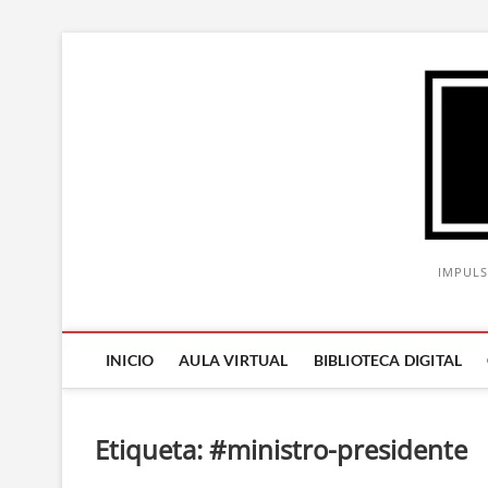
Saltar
al
contenido
IMPULS
INICIO
AULA VIRTUAL
BIBLIOTECA DIGITAL
Etiqueta:
#ministro-presidente