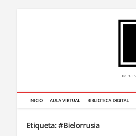
Saltar
al
contenido
IMPULS
INICIO
AULA VIRTUAL
BIBLIOTECA DIGITAL
Etiqueta:
#Bielorrusia