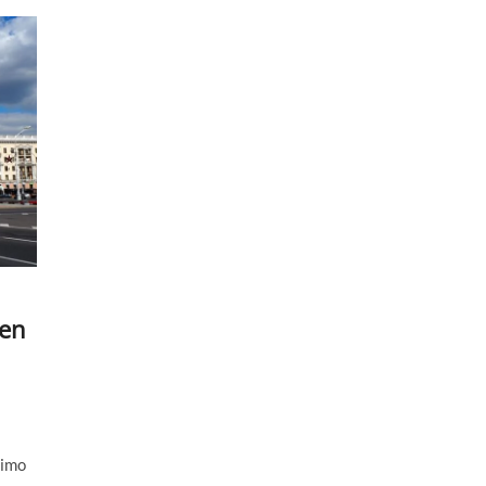
 en
nimo