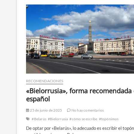
RECOMENDACIONES
«Bielorrusia», forma recomendada
español
25 de junio de 2025
No hay comentarios
#Belarús
#Bielorrusia
#cómo se escribe
#topónimos
De optar por «Belarús», lo adecuado es escribir el topó