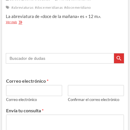
#abreviaturas
#doce meridianas
#doce meridiano
La abreviatura de «doce de la mañana» es « 12 m.».
«las
Ver más
doce
meridianas»,
mejor
que
«las
Botón de búsque
doce
Buscar:
meridiano»
Correo electrónico
*
Correo electrónico
Confirmar el correo electrónico
Envía tu consulta
*