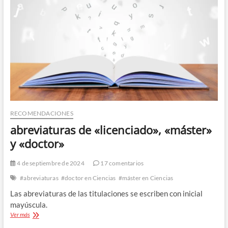
RECOMENDACIONES
abreviaturas de «licenciado», «máster»
y «doctor»
4 de septiembre de 2024
17 comentarios
#abreviaturas
#doctor en Ciencias
#máster en Ciencias
Las abreviaturas de las titulaciones se escriben con inicial
mayúscula.
abreviaturas
Ver más
de