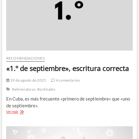
RECOMENDACIONES
«1.º de septiembre», escritura correcta
29 de agosto de 2025
4 comentarios
#abreviaturas
#ordinales
En Cuba, es más frecuente «primero de septiembre» que «uno
de septiembre».
«1.º
Ver más
de
septiembre»,
escritura
correcta