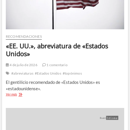
RECOMENDACIONES
«EE. UU.», abreviatura de «Estados
Unidos»
4 de julio de 2026
1 comentario
#abreviaturas
#Estados Unidos
#topónimos
El gentilicio recomendado de «Estados Unidos» es
«estadounidense».
«EE.
Ver más
UU.»,
abreviatura
de
«Estados
Unidos»