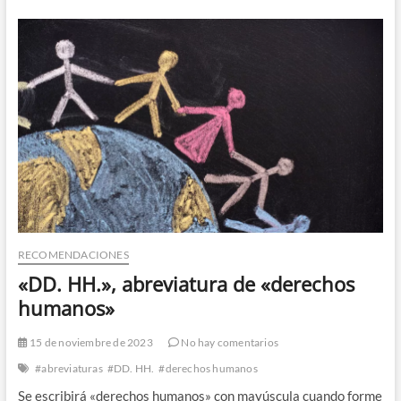
«licenciado»,
«máster»
y
«doctor»
RECOMENDACIONES
«DD. HH.», abreviatura de «derechos
humanos»
15 de noviembre de 2023
No hay comentarios
#abreviaturas
#DD. HH.
#derechos humanos
Se escribirá «derechos humanos» con mayúscula cuando forme