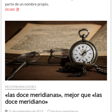
parte de un nombre propio.
«DD.
Ver más
HH.»,
abreviatura
de
«derechos
humanos»
RECOMENDACIONES
«las doce meridianas», mejor que «las
doce meridiano»
21 de septiembre de 2023
No hay comentarios