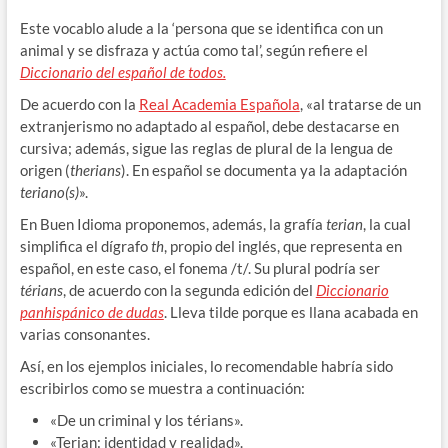
Este vocablo alude a la ‘persona que se identifica con un
animal y se disfraza y actúa como tal’, según refiere el
Diccionario del español de todos.
De acuerdo con la
Real Academia Española
, «al tratarse de un
extranjerismo no adaptado al español, debe destacarse en
cursiva; además, sigue las reglas de plural de la lengua de
origen (
therians
). En español se documenta ya la adaptación
teriano(s)
».
En Buen Idioma proponemos, además, la grafía
terian
, la cual
simplifica el dígrafo
th
, propio del inglés, que representa en
español, en este caso, el fonema /t/. Su plural podría ser
térians
, de acuerdo con la segunda edición del
Diccionario
panhispánico de dudas
. Lleva tilde porque es llana acabada en
varias consonantes.
Así, en los ejemplos iniciales, lo recomendable habría sido
escribirlos como se muestra a continuación:
«De un criminal y los térians».
«Terian: identidad y realidad».