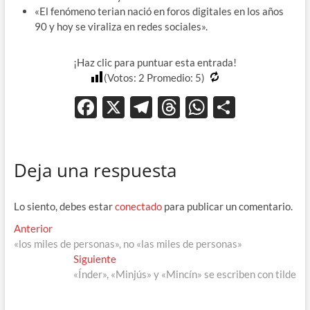
«El fenómeno terian nació en foros digitales en los años
90 y hoy se viraliza en redes sociales».
¡Haz clic para puntuar esta entrada!
(Votos:
2
Promedio:
5
)
F
X
T
T
W
C
ac
el
hr
h
o
e
e
e
at
m
Deja una respuesta
b
gr
a
s
p
o
a
ds
A
ar
Lo siento, debes estar
conectado
para publicar un comentario.
o
m
p
ti
Navegación
Entrada
Anterior
k
p
r
anterior:
«los miles de personas», no «las miles de personas»
de
Entrada
Siguiente
entradas
siguiente:
«Índer», «Minjús» y «Mincín» se escriben con tilde