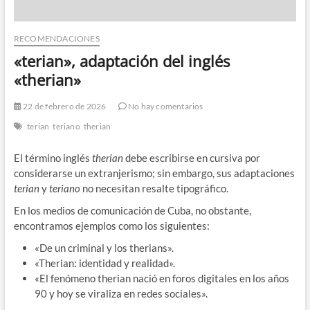
RECOMENDACIONES
«terian», adaptación del inglés
«therian»
22 de febrero de 2026
No hay comentarios
terian
teriano
therian
El término inglés
therian
debe escribirse en cursiva por
considerarse un extranjerismo; sin embargo, sus adaptaciones
terian
y
teriano
no necesitan resalte tipográfico.
En los medios de comunicación de Cuba, no obstante,
encontramos ejemplos como los siguientes:
«De un criminal y los therians».
«Therian: identidad y realidad».
«El fenómeno therian nació en foros digitales en los años
90 y hoy se viraliza en redes sociales».