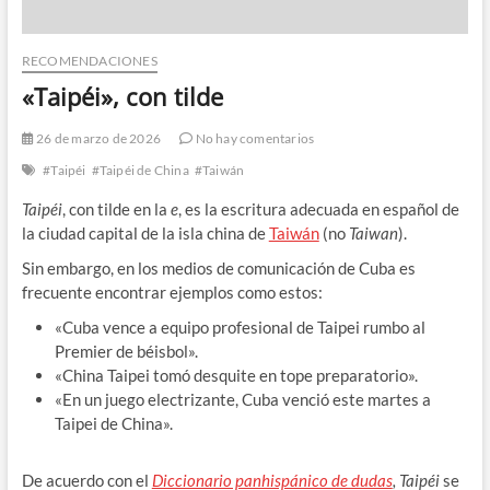
RECOMENDACIONES
«Taipéi», con tilde
26 de marzo de 2026
No hay comentarios
#Taipéi
#Taipéi de China
#Taiwán
Taipéi
, con tilde en la
e
, es la escritura adecuada en español de
la ciudad capital de la isla china de
Taiwán
(no
Taiwan
).
Sin embargo, en los medios de comunicación de Cuba es
frecuente encontrar ejemplos como estos:
«Cuba vence a equipo profesional de Taipei rumbo al
Premier de béisbol».
«China Taipei tomó desquite en tope preparatorio».
«En un juego electrizante, Cuba venció este martes a
Taipei de China».
De acuerdo con el
Diccionario panhispánico de dudas
,
Taipéi
se