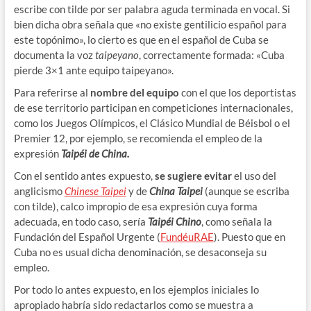
escribe con tilde por ser palabra aguda terminada en vocal. Si
bien dicha obra señala que «no existe gentilicio español para
este topónimo», lo cierto es que en el español de Cuba se
documenta la voz
taipeyano
, correctamente formada: «Cuba
pierde 3×1 ante equipo taipeyano».
Para referirse al
nombre del equipo
con el que los deportistas
de ese territorio participan en competiciones internacionales,
como los Juegos Olímpicos, el Clásico Mundial de Béisbol o el
Premier 12, por ejemplo, se recomienda el empleo de la
expresión
Taipéi de China.
Con el sentido antes expuesto,
se sugiere evitar
el uso del
anglicismo
Chinese Taipei
y de
China Taipei
(aunque se escriba
con tilde), calco impropio de esa expresión cuya forma
adecuada, en todo caso, sería
Taipéi Chino
, como señala la
Fundación del Español Urgente (
FundéuRAE
). Puesto que en
Cuba no es usual dicha denominación, se desaconseja su
empleo.
Por todo lo antes expuesto, en los ejemplos iniciales lo
apropiado habría sido redactarlos como se muestra a