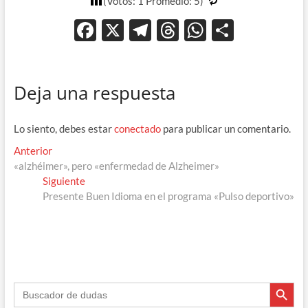
(Votos:
1
Promedio:
5
)
F
X
T
T
W
C
ac
el
hr
h
o
e
e
e
at
m
Deja una respuesta
b
gr
a
s
p
o
a
ds
A
ar
Lo siento, debes estar
conectado
para publicar un comentario.
o
m
p
ti
Navegación
Entrada
Anterior
k
p
r
anterior:
«alzhéimer», pero «enfermedad de Alzheimer»
de
Entrada
Siguiente
entradas
siguiente:
Presente Buen Idioma en el programa «Pulso deportivo»
Botón de búsque
Buscar: