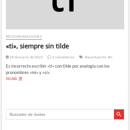
RECOMENDACIONES
«ti», siempre sin tilde
18 de marzo de 2023
2 comentarios
#acentuación
#ti
Es incorrecto escribir «ti» con tilde por analogía con los
pronombres «mí» y «sí».
«ti»,
Ver más
siempre
sin
tilde
Botón de búsque
Buscar: