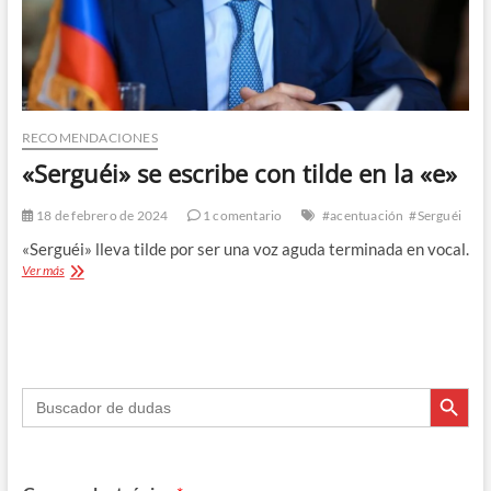
RECOMENDACIONES
«Serguéi» se escribe con tilde en la «e»
18 de febrero de 2024
1 comentario
#acentuación
#Serguéi
«Serguéi» lleva tilde por ser una voz aguda terminada en vocal.
«Serguéi»
Ver más
se
escribe
con
tilde
en
Botón de búsque
la
Buscar:
«e»