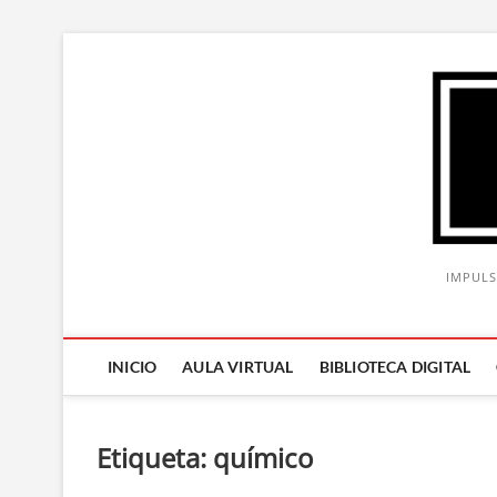
Saltar
al
contenido
IMPULS
INICIO
AULA VIRTUAL
BIBLIOTECA DIGITAL
Etiqueta:
químico