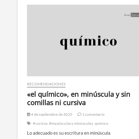
RECOMENDACIONES
«el químico», en minúscula y sin
comillas ni cursiva
4 de septiembre de 2025
1 comentario
#cursiva
#mayúsculas y minúsculas
químico
Lo adecuado es su escritura en minúscula