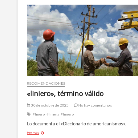
RECOMENDACIONES
«liniero», término válido
30 de octubre de 2025
No hay comentarios
#linero
#liniera
#liniero
Lo documenta el «Diccionario de americanismos».
«liniero»,
Ver más
término