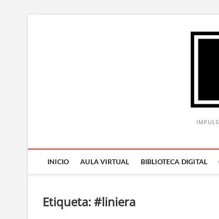
Saltar
al
contenido
IMPULS
INICIO
AULA VIRTUAL
BIBLIOTECA DIGITAL
Etiqueta:
#liniera