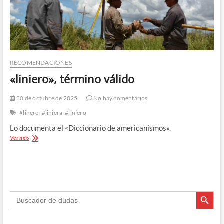
RECOMENDACIONES
«liniero», término válido
30 de octubre de 2025
No hay comentarios
#linero
#liniera
#liniero
Lo documenta el «Diccionario de americanismos».
«liniero»,
Ver más
término
válido
Botón de búsque
Buscar: