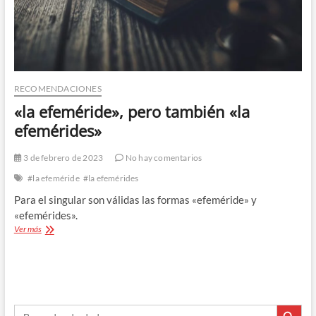
RECOMENDACIONES
«la efeméride», pero también «la
efemérides»
3 de febrero de 2023
No hay comentarios
#la efeméride
#la efemérides
Para el singular son válidas las formas «efeméride» y
«efemérides».
«la
Ver más
efeméride»,
pero
también
«la
efemérides»
Botón de búsque
Buscar: