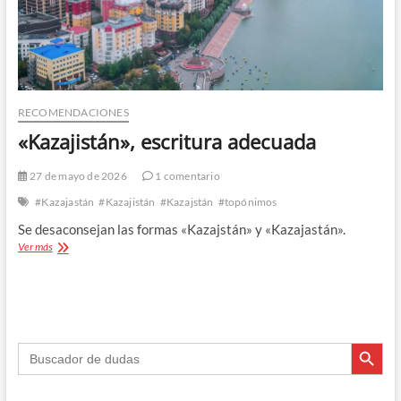
RECOMENDACIONES
«Kazajistán», escritura adecuada
27 de mayo de 2026
1 comentario
#Kazajastán
#Kazajistán
#Kazajstán
#topónimos
Se desaconsejan las formas «Kazajstán» y «Kazajastán».
«Kazajistán»,
Ver más
escritura
adecuada
Botón de búsque
Buscar: