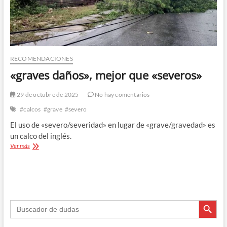
RECOMENDACIONES
«graves daños», mejor que «severos»
29 de octubre de 2025
No hay comentarios
#calcos
#grave
#severo
El uso de «severo/severidad» en lugar de «grave/gravedad» es
un calco del inglés.
«graves
Ver más
daños»,
mejor
que
«severos»
Botón de búsque
Buscar: