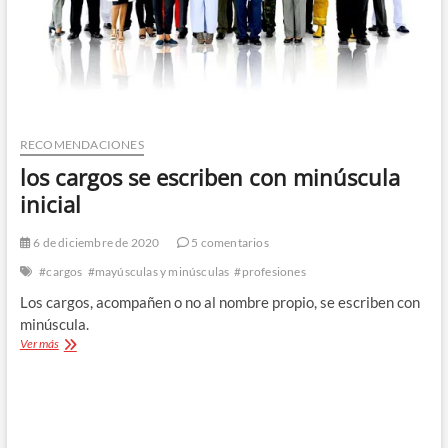
RECOMENDACIONES
los cargos se escriben con minúscula
inicial
6 de diciembre de 2020
5 comentarios
#cargos
#mayúsculas y minúsculas
#profesiones
Los cargos, acompañen o no al nombre propio, se escriben con
minúscula.
los
Ver más
cargos
se
escriben
con
minúscula