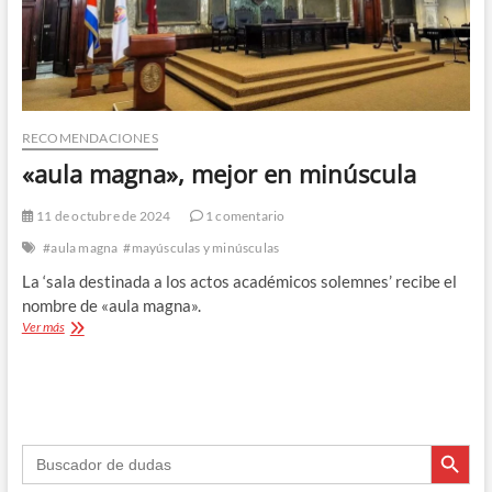
RECOMENDACIONES
«aula magna», mejor en minúscula
11 de octubre de 2024
1 comentario
#aula magna
#mayúsculas y minúsculas
La ‘sala destinada a los actos académicos solemnes’ recibe el
nombre de «aula magna».
«aula
Ver más
magna»,
mejor
en
minúscula
Botón de búsque
Buscar: