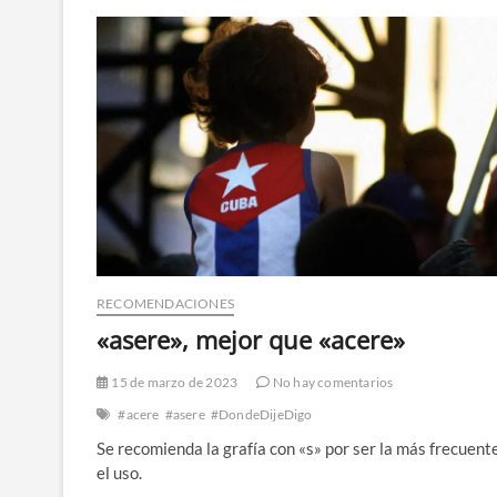
RECOMENDACIONES
«asere», mejor que «acere»
15 de marzo de 2023
No hay comentarios
#acere
#asere
#DondeDijeDigo
Se recomienda la grafía con «s» por ser la más frecuent
el uso.