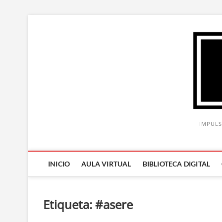
Saltar
al
contenido
IMPULS
INICIO
AULA VIRTUAL
BIBLIOTECA DIGITAL
Etiqueta:
#asere