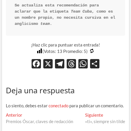
Se actualiza esta recomendación para 
aclarar que la etiqueta 
Team Cuba
, como es 
un nombre propio, no necesita cursiva en el 
anglicismo 
team
. 
¡Haz clic para puntuar esta entrada!
(Votos:
13
Promedio:
5
)
F
X
T
T
W
C
ac
el
hr
h
o
e
e
e
at
m
Deja una respuesta
b
gr
a
s
p
o
a
ds
A
ar
Lo siento, debes estar
conectado
para publicar un comentario.
o
m
p
ti
Navegación
Entrada
Entrada
Anterior
Siguiente
k
p
r
anterior:
siguiente:
Premios Óscar, claves de redacción
«ti», siempre sin tilde
de