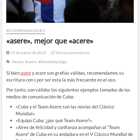
RECOMENDACIONES
«asere», mejor que «acere»
15 de marzo de 2023
No hay comentarios
#acere
#asere
#DondeDijeDigo
Si bien
asere
y
acere
son grafías válidas, recomendamos su
escritura con
s
por ser esta la más frecuente en el uso.
Por tanto, son válidos los siguientes ejemplos tomados de los
medios de comunicación de Cuba:
«Cuba y el Team Asere son las novias del Clásico
Mundial».
«Equipo Cuba: ¿por qué Team Asere?».
«Aires de felicidad y confianza acompañan al “Team
Asere” de Cuba en su andadura en el V Clásico Mundial de