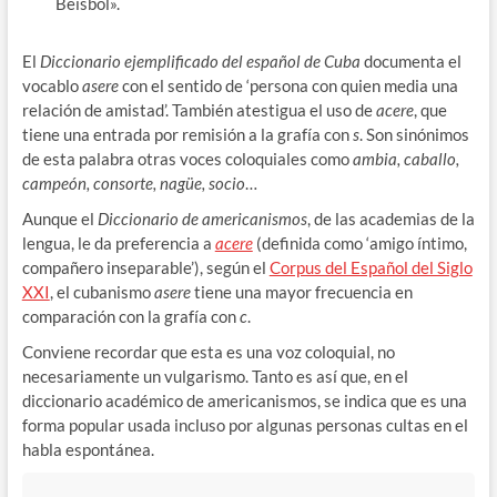
Beisbol».
El
Diccionario ejemplificado del español de Cuba
documenta el
vocablo
asere
con el sentido de ‘persona con quien media una
relación de amistad’. También atestigua el uso de
acere
, que
tiene una entrada por remisión a la grafía con
s
. Son sinónimos
de esta palabra otras voces coloquiales como
ambia, caballo,
campeón, consorte, nagüe, socio
…
Aunque el
Diccionario de americanismos
, de las academias de la
lengua, le da preferencia a
acere
(definida como ‘amigo íntimo,
compañero inseparable’), según el
Corpus del Español del Siglo
XXI
, el cubanismo
asere
tiene una mayor frecuencia en
comparación con la grafía con
c
.
Conviene recordar que esta es una voz coloquial, no
necesariamente un vulgarismo. Tanto es así que, en el
diccionario académico de americanismos, se indica que es una
forma popular usada incluso por algunas personas cultas en el
habla espontánea.