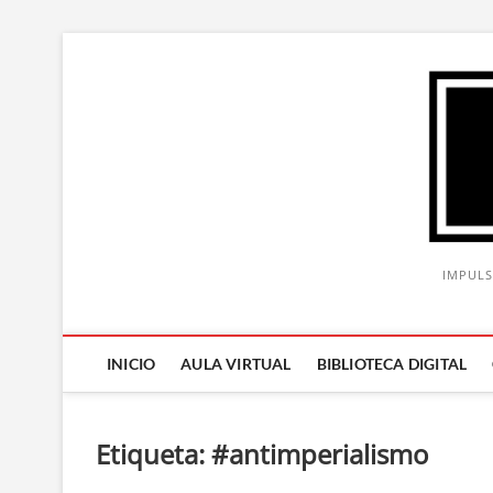
Saltar
al
contenido
IMPULS
INICIO
AULA VIRTUAL
BIBLIOTECA DIGITAL
Etiqueta:
#antimperialismo