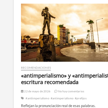
RECOMENDACIONES
«antimperialismo» y «antimperialis
escritura recomendada
22 de mayo de 2026
No hay comentarios
#antiimperialismo
#antimperialismo
#prefijos
Reflejan la pronunciación real de esas palabras.