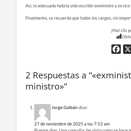
Así, lo adecuado habría sido escribir
exministro
y
ex vice
Finalmente, se recuerda que todos los cargos, sin impor
¡Haz clic 
(Vot
F
ac
e
2 Respuestas a “«exminist
b
ministro»”
o
o
k
Jorge Galbán
dice:
27 de noviembre de 2025 a las 7:52 am
Buenos días. Una consulta: he visto como se hace m