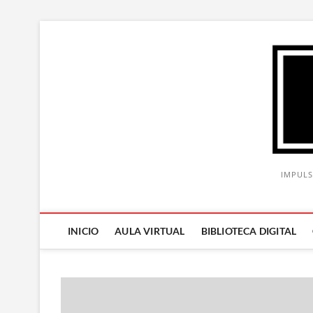
Saltar
al
contenido
IMPULS
INICIO
AULA VIRTUAL
BIBLIOTECA DIGITAL