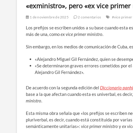
«exministro», pero «ex vice primer
1 de noviembre de 2025
2 comentarios
#vice primer
Los prefijos se escriben unidos a su base cuando esta e
más de una, como
ex vice primer ministro
.
Sin embargo, en los medios de comunicación de Cuba, es
«Alejandro Miguel Gil Fernández, quien se desempe
«Se determinaron graves errores cometidos por el e
Alejandro Gil Fernández».
De acuerdo con la segunda edición del
Diccionario panh
base a la que afectan cuando esta es univerbal, es decir
ministro
.
Esta misma obra señala que «los prefijos se escriben n
pluriverbal, es decir, cuando está constituida por varia
semánticamente unitarias»:
vice primer ministro
y
ex vic