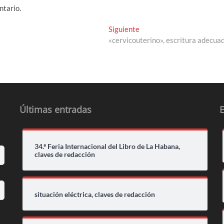
ntario.
Entrada
Siguiente
siguiente:
«cervicouterino», escritura adecua
Últimas entradas
34.ª Feria Internacional del Libro de La Habana,
claves de redacción
situación eléctrica, claves de redacción