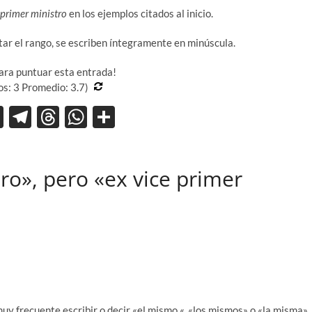
 primer ministro
en los ejemplos citados al inicio.
tar el rango, se escriben íntegramente en minúscula.
para puntuar esta entrada!
os:
3
Promedio:
3.7
)
X
T
T
W
C
el
hr
h
o
e
e
at
m
ro», pero «ex vice primer
gr
a
s
p
a
ds
A
ar
m
p
ti
p
r
uy frecuente escribir o decir «el mismo «, «los mismos» o «la misma»,