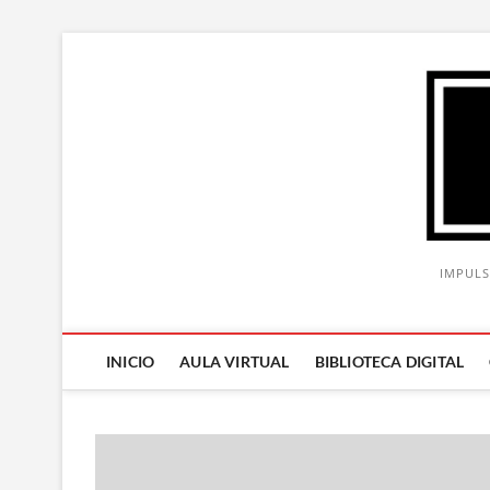
Saltar
al
contenido
IMPULS
INICIO
AULA VIRTUAL
BIBLIOTECA DIGITAL