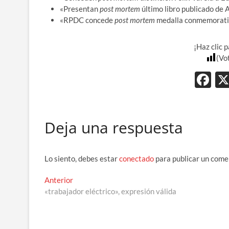
«Presentan
post mortem
último libro publicado de 
«RPDC concede
post mortem
medalla conmemorativ
¡Haz clic 
(Vo
F
ac
e
Deja una respuesta
b
o
o
Lo siento, debes estar
conectado
para publicar un come
k
Navegación
Entrada
Anterior
anterior:
«trabajador eléctrico», expresión válida
de
entradas