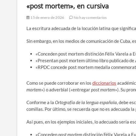
«post mortem», en cursiva
15 de enero de 2026
No hay comentarios
La escritura adecuada de la locución latina que signific
Sin embargo, en los medios de comunicación de Cuba, es
«Conceden post mortem distinción Félix Varela a E
«Presentan post mortem último libro publicado de
«RPDC concede post mortem medalla conmemorativ
Como se puede corroborar en los
diccionarios
académico
mortem
») o adverbial («entregar
post mortem
»). Su pro
Conforme a la
Ortografía de la lengua española
, debe es
comillas. Por último, se recuerda que no es adecuada la
Así pues, en los ejemplos iniciales, lo adecuado sería esc
«Conceden
post mortem
distinción Félix Varela a E