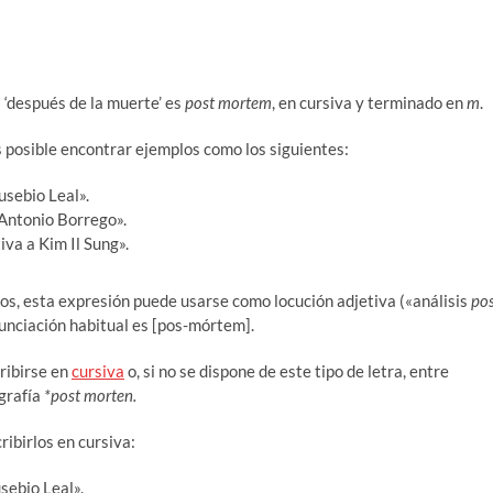
a ‘después de la muerte’ es
post mortem
, en cursiva y terminado en
m
.
 posible encontrar ejemplos como los siguientes:
usebio Leal».
 Antonio Borrego».
a a Kim Il Sung».
s, esta expresión puede usarse como locución adjetiva («análisis
po
nunciación habitual es [pos-mórtem].
cribirse en
cursiva
o, si no se dispone de este tipo de letra, entre
 grafía
*post morten.
ribirlos en cursiva:
usebio Leal».