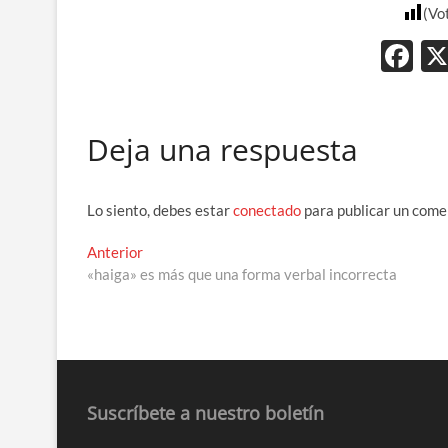
(Vo
F
ac
e
Deja una respuesta
b
o
o
Lo siento, debes estar
conectado
para publicar un come
k
Navegación
Entrada
Anterior
anterior:
«haiga» es más que una forma verbal incorrecta
de
entradas
Suscríbete a nuestro boletín