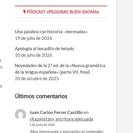
🎙 PÓDCAST «PÍLDORAS BUEN IDIOMA»
Una palabra con historia: «bermudas»
19 de julio de 2026
Apología al bocadito de helado
10 de julio de 2026
r
Novedades de la 2.ª ed. de la «Nueva gramática
es
de la lengua española» (parte VII, final)
20 de octubre de 2025
os
Últimos comentarios
Juan Carlos Ferrer Castillo
en
«Kazajistán», escritura adecuada
1 de junio de 2026
¡Muy interesante e instructivo el contenido!