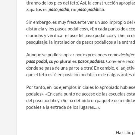
tirando de los pies del feto’. Así, la construcción apropia
zapatos es
paso podal
, no
paso podálico
.
Sin embargo, es muy frecuente ver un uso impropio del
distancia y los pasos podálicos», «En cada punto de acc
cloradas y verificar el uso del paso podálico» y «Se ha 
pesquisaje, la instalación de pasos podálicos a la entra
Aunque se pudiera optar por expresiones como
desinfec
paso podal
, cuyo plural es
pasos podales
.
Conviene recor
donde se pasa de una parte a otra’. En cambio, el adjeti
que el feto esté en posición podálica o de nalgas antes 
Por tanto, en los ejemplos iniciales lo apropiado hubies
podales», «En cada punto de acceso de las escuelas estar
del paso podal» y «Se ha definido un paquete de medidas
podales a la entrada de los lugares…».
¡Haz clic 