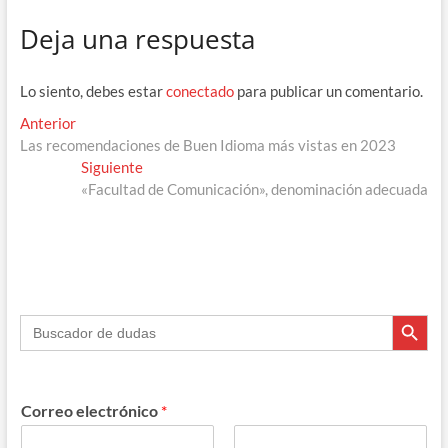
e
e
e
at
m
Deja una respuesta
b
gr
a
s
p
o
a
ds
A
ar
Lo siento, debes estar
conectado
para publicar un comentario.
o
m
p
ti
Navegación
Entrada
Anterior
k
p
r
anterior:
Las recomendaciones de Buen Idioma más vistas en 2023
de
Entrada
Siguiente
entradas
siguiente:
«Facultad de Comunicación», denominación adecuada
Botón de búsque
Buscar:
Correo electrónico
*