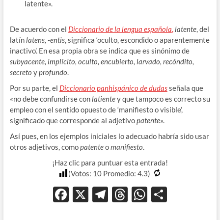
latente».
De acuerdo con el
Diccionario de la lengua española
,
latente
, del
latín
latens, -entis
, significa ‘oculto, escondido o aparentemente
inactivo’. En esa propia obra se indica que es sinónimo de
subyacente, implícito, oculto, encubierto, larvado, recóndito,
secreto
y
profundo
.
Por su parte, el
Diccionario panhispánico de dudas
señala que
«no debe confundirse con
latiente
y que tampoco es correcto su
empleo con el sentido opuesto de ‘manifiesto o visible’,
significado que corresponde al adjetivo
patente
».
Así pues, en los ejemplos iniciales lo adecuado habría sido usar
otros adjetivos, como
patente
o
manifiesto
.
¡Haz clic para puntuar esta entrada!
(Votos:
10
Promedio:
4.3
)
F
X
T
T
W
C
ac
el
hr
h
o