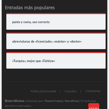
Entradas más populares
punto y coma, uso correcto
abreviaturas de «licenciado», «máster» y «doctor»
«Turquía», mejor que «Türkiye»
Contáctenos
Política de privacidad
Consultas
Buen Idioma
| Diseñado por:
Theme Freesia
|
WordPress
| © Todos los
derechos reservados
ARRIBA