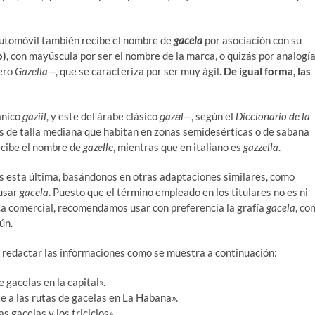
automóvil también recibe el nombre de
gacela
por asociación con su
o)
, con mayúscula por ser el nombre de la marca, o quizás por analogí
nero
Gazella
—, que se caracteriza por ser muy ágil
. De igual forma, las
ánico
ḡazíil
, y este del árabe clásico
ḡazāl
—, según el
Diccionario de la
es de talla mediana que habitan en zonas semidesérticas o de sabana
recibe el nombre de
gazelle
, mientras que en italiano es
gazzella
.
es esta última, basándonos en otras adaptaciones similares, como
 usar
gacela
. Puesto que el término empleado en los titulares no es ni
arca comercial, recomendamos usar con preferencia la grafía
gacela
, co
ún.
ble redactar las informaciones como se muestra a continuación:
 gacelas en la capital».
a las rutas de gacelas en La Habana».
as gacelas y los triciclos».