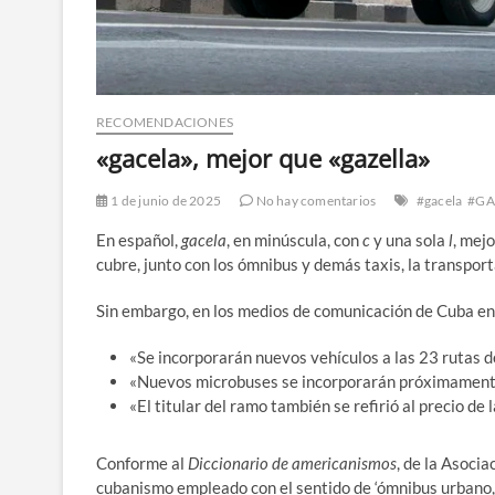
RECOMENDACIONES
«gacela», mejor que «gazella»
1 de junio de 2025
No hay comentarios
#gacela
#GA
En español,
gacela
, en minúscula, con
c
y una sola
l
, mej
cubre, junto con los ómnibus y demás taxis, la transport
Sin embargo, en los medios de comunicación de Cuba e
«Se incorporarán nuevos vehículos a las 23 rutas de
«Nuevos microbuses se incorporarán próximamente 
«El titular del ramo también se refirió al precio de la
Conforme al
Diccionario de americanismos
, de la Asoci
cubanismo empleado con el sentido de ‘ómnibus urbano, 