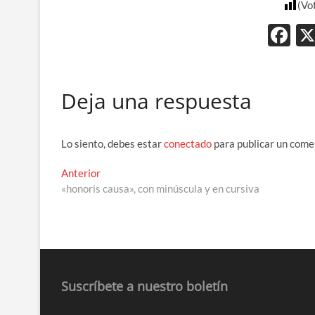
(Vo
F
ac
e
Deja una respuesta
b
o
o
Lo siento, debes estar
conectado
para publicar un come
k
Navegación
Entrada
Anterior
anterior:
«honoris causa», con minúscula y en cursiva
de
entradas
Suscríbete a nuestro boletín