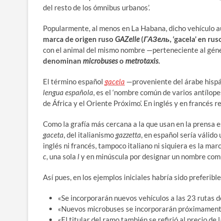
del resto de los ómnibus urbanos’.
Popularmente, al menos en La Habana, dicho vehículo 
marca de origen ruso
GAZelle
(
ГАЗeль
, ‘gacela’ en rus
con el animal del mismo nombre —perteneciente al gé
denominan
microbuses
o
metrotaxis
.
El término español
gacela
—proveniente del árabe hisp
lengua española
, es el ‘nombre común de varios antílop
de África y el Oriente Próximo’. En inglés y en francés 
Como la grafía más cercana a la que usan en la prensa 
gaceta
, del italianismo
gazzetta
, en español sería válido
inglés ni francés, tampoco italiano ni siquiera es la m
c
, una sola
l
y en minúscula por designar un nombre com
Así pues, en los ejemplos iniciales habría sido preferi
«Se incorporarán nuevos vehículos a las 23 rutas de
«Nuevos microbuses se incorporarán próximamente 
«El titular del ramo también se refirió al precio de l