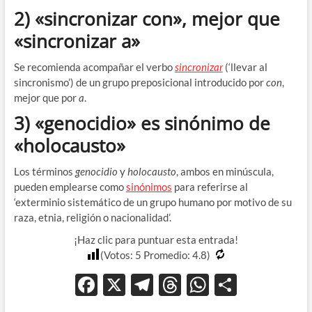
2) «sincronizar con», mejor que
«sincronizar a»
Se recomienda acompañar el verbo
sincronizar
(‘llevar al
sincronismo’) de un grupo preposicional introducido por
con
,
mejor que por
a
.
3) «genocidio» es sinónimo de
«holocausto»
Los términos
genocidio
y
holocausto
, ambos en minúscula,
pueden emplearse como
sinónimos
para referirse al
‘exterminio sistemático de un grupo humano por motivo de su
raza, etnia, religión o nacionalidad’.
¡Haz clic para puntuar esta entrada!
(Votos:
5
Promedio:
4.8
)
F
X
T
T
W
C
ac
el
hr
h
o