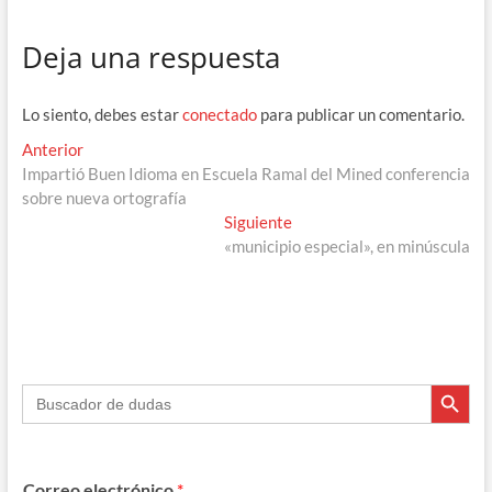
e
e
e
at
m
Deja una respuesta
b
gr
a
s
p
o
a
ds
A
ar
Lo siento, debes estar
conectado
para publicar un comentario.
o
m
p
ti
Navegación
Entrada
Anterior
k
p
r
anterior:
Impartió Buen Idioma en Escuela Ramal del Mined conferencia
de
sobre nueva ortografía
entradas
Entrada
Siguiente
siguiente:
«municipio especial», en minúscula
Botón de búsque
Buscar:
Correo electrónico
*