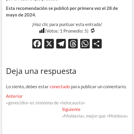
Esta recomendación se publicó por primera vez el 28 de
mayo de 2024.
¡Haz clic para puntuar esta entrada!
(Votos:
1
Promedio:
5
)
F
X
T
T
W
C
ac
el
hr
h
o
e
e
e
at
m
Deja una respuesta
b
gr
a
s
p
o
a
ds
A
ar
Lo siento, debes estar
conectado
para publicar un comentario.
o
m
p
ti
Navegación
Entrada
Anterior
k
p
r
anterior:
«genocidio» es sinónimo de «holocausto»
de
Entrada
Siguiente
entradas
siguiente:
«Moldavia», mejor que «Moldova»