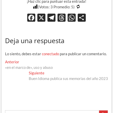
¡Haz clic para puntuar esta entrada!
(Votos:
3
Promedio:
5
)
F
X
T
T
W
C
ac
el
hr
h
o
e
e
e
at
m
Deja una respuesta
b
gr
a
s
p
o
a
ds
A
ar
Lo siento, debes estar
conectado
para publicar un comentario.
o
m
p
ti
Navegación
Entrada
Anterior
k
p
r
anterior:
«en el marco de», uso y abuso
de
Entrada
Siguiente
entradas
siguiente:
Buen Idioma publica sus memorias del año 2023
Botón de búsque
Buscar: