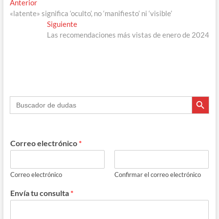
Navegación
Entrada
Anterior
anterior:
«latente» significa ‘oculto’, no ‘manifiesto’ ni ‘visible’
de
Entrada
Siguiente
entradas
siguiente:
Las recomendaciones más vistas de enero de 2024
Botón de búsque
Buscar:
Correo electrónico
*
Correo electrónico
Confirmar el correo electrónico
Envía tu consulta
*