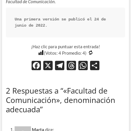
Facultad de Comunicación
.
Una primera versión se publicó el 24 de 
junio de 2022.
¡Haz clic para puntuar esta entrada!
(Votos:
4
Promedio:
4
)
F
X
T
T
W
C
ac
el
hr
h
o
e
e
e
at
m
2 Respuestas a “«Facultad de
b
gr
a
s
p
Comunicación», denominación
o
a
ds
A
ar
adecuada”
o
m
p
ti
k
p
r
Marta
dice: