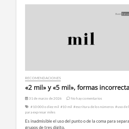
RECOMENDACIONES
«2 mil» y «5 mil», formas incorrect
31 de marzo de 2026
No hay comentarios
#10 000 o diez mil
#10 mil
#escritura de los números
#uso de 
para expresar miles
Es inadmisible el uso del punto o de la coma para separa
grupos de tres dígito.