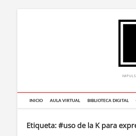
Saltar
al
contenido
IMPULS
INICIO
AULA VIRTUAL
BIBLIOTECA DIGITAL
Etiqueta:
#uso de la K para expr